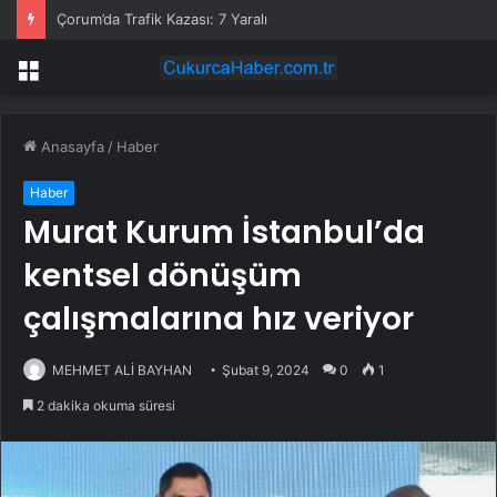
Çorum’da Trafik Kazası: 7 Yaralı
Menü
Anasayfa
/
Haber
Haber
Murat Kurum İstanbul’da
kentsel dönüşüm
çalışmalarına hız veriyor
MEHMET ALİ BAYHAN
Şubat 9, 2024
0
1
2 dakika okuma süresi