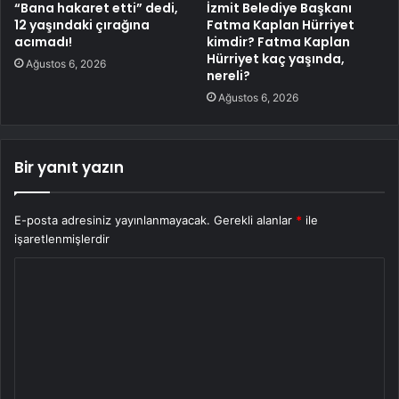
“Bana hakaret etti” dedi,
İzmit Belediye Başkanı
12 yaşındaki çırağına
Fatma Kaplan Hürriyet
acımadı!
kimdir? Fatma Kaplan
Hürriyet kaç yaşında,
Ağustos 6, 2026
nereli?
Ağustos 6, 2026
Bir yanıt yazın
E-posta adresiniz yayınlanmayacak.
Gerekli alanlar
*
ile
işaretlenmişlerdir
Y
o
r
u
m