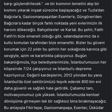
karşı güçlendirilecek.” .ve bir kısmının temelini atıp bir
kısmını yıkarak inşaat sürecine başlayacağız ve Tuzla’dan
Bağcılar’a, Gaziosmanpaşa’dan Esenler’e, Güngören’den
Bağcılar’a kadar birçok farklı noktada yeni evlerimizin ilk
harcını dökeceğiz. Bahçelievler ve Kartal. Bu şehir, Fatih
Fatih’in bize emaneti olduğu gibi, vatandaşlarımız da o
kutlu komutan tarafından bize emanettir. Bizler bu güveni
korumak için 22 yıldır bu şehrin her sokağında karınca gibi
sevgiyle, azim ve kararlılıkla çalışıyoruz. Bugün
bakanlığımızla, ilçe belediyelerimizle, İstanbul’umuzun her
köşesinde 7/24 çalışıyoruz ve İstanbul’u depreme
hazırlıyoruz. Değerli kardeşlerim, 2012 yılından bu yana
İstanbul’da özel sektörümüzü teşvik ederek 800 bin evi
daha güvenli ve sağlıklı hale getirdik. Çabamız tam,
motivasyonumuz çok yüksek. İstanbul’umuzda kentsel
dönüşüme girmeyen tek bir sağlıksız bina bırakmayacağız.
Bu anlayışla Fikirtepe, Gaziosmanpaşa, Esenler, Üsküdar