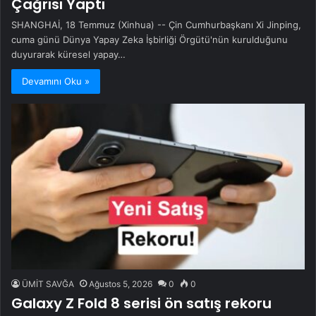
Çağrısı Yaptı
SHANGHAİ, 18 Temmuz (Xinhua) -- Çin Cumhurbaşkanı Xi Jinping,
cuma günü Dünya Yapay Zeka İşbirliği Örgütü'nün kurulduğunu
duyurarak küresel yapay…
Devamını Oku »
ÜMİT SAVĞA
Ağustos 5, 2026
0
0
Galaxy Z Fold 8 serisi ön satış rekoru