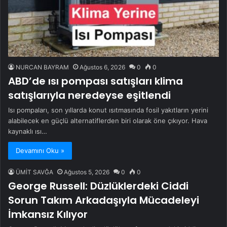
NURCAN BAYRAM
Ağustos 6, 2026
0
0
ABD’de ısı pompası satışları klima
satışlarıyla neredeyse eşitlendi
Isı pompaları, son yıllarda konut ısıtmasında fosil yakıtların yerini
alabilecek en güçlü alternatiflerden biri olarak öne çıkıyor. Hava
kaynaklı ısı…
Devamını Oku »
ÜMİT SAVĞA
Ağustos 5, 2026
0
0
George Russell: Düzlüklerdeki Ciddi
Sorun Takım Arkadaşıyla Mücadeleyi
İmkansız Kılıyor