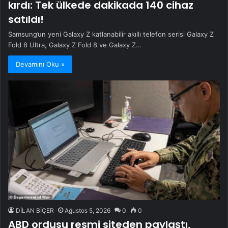
kırdı: Tek ülkede dakikada 140 cihaz
satıldı!
Samsung’un yeni Galaxy Z katlanabilir akıllı telefon serisi Galaxy Z
Fold 8 Ultra, Galaxy Z Fold 8 ve Galaxy Z…
Devamını Oku »
DİLAN BİÇER
Ağustos 5, 2026
0
0
ABD ordusu resmi siteden paylaştı,