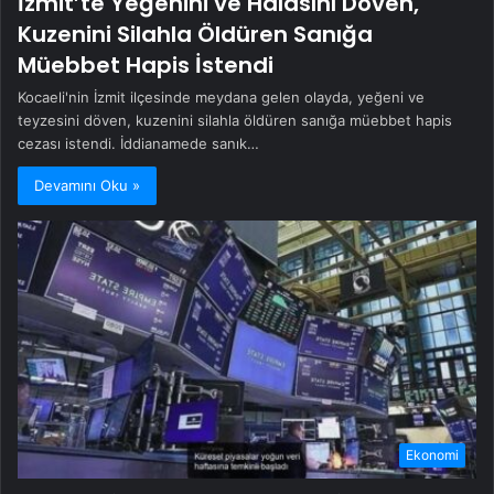
İzmit’te Yeğenini ve Halasını Döven,
Kuzenini Silahla Öldüren Sanığa
Müebbet Hapis İstendi
Kocaeli'nin İzmit ilçesinde meydana gelen olayda, yeğeni ve
teyzesini döven, kuzenini silahla öldüren sanığa müebbet hapis
cezası istendi. İddianamede sanık…
Devamını Oku »
Ekonomi