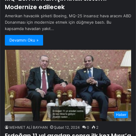
Modernize edilecek
Amerikan havacılık şirketi Boeing, MQ-25 insansız hava aracını ABD
Donanması için modernize etmek için düğmeye bastı. Bu
kapsamda havadan yakıt…
Devamını Oku »
Haber
MEHMET ALİ BAYHAN
Şubat 12, 2024
0
2
Erdoğan 11 yıl aradan sonra ilk kez Mısır’a