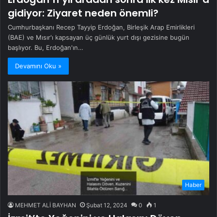
gidiyor: Ziyaret neden önemli?
Cumhurbaşkanı Recep Tayyip Erdoğan, Birleşik Arap Emirlikleri
(BAE) ve Mısır'ı kapsayan üç günlük yurt dışı gezisine bugün
başlıyor. Bu, Erdoğan'ın…
Devamını Oku »
Haber
MEHMET ALİ BAYHAN
Şubat 12, 2024
0
1