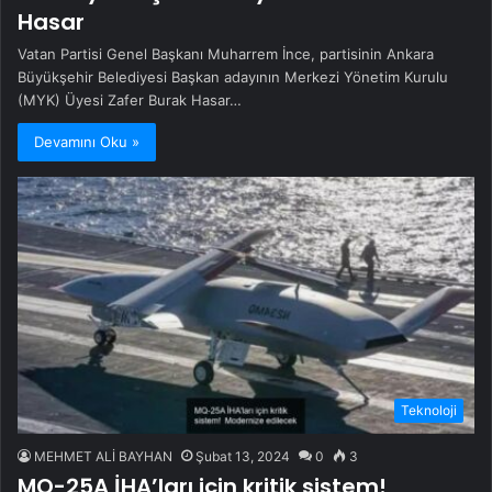
Hasar
Vatan Partisi Genel Başkanı Muharrem İnce, partisinin Ankara
Büyükşehir Belediyesi Başkan adayının Merkezi Yönetim Kurulu
(MYK) Üyesi Zafer Burak Hasar…
Devamını Oku »
Teknoloji
MEHMET ALİ BAYHAN
Şubat 13, 2024
0
3
MQ-25A İHA’ları için kritik sistem!