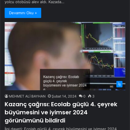
yolcu otobüsü alev aldı. Kazada…
Devamını Oku »
İş
MEHMET ALİ BAYHAN
Şubat 14, 2024
0
3
Kazanç çağrısı: Ecolab güçlü 4. çeyrek
büyümesini ve iyimser 2024
görünümünü bildirdi
İlgi daveti: Ecolab güçlü 4. çeyrek büyümesini ve iyimser 2024