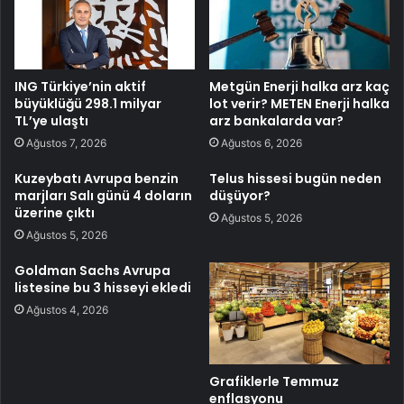
ING Türkiye’nin aktif
Metgün Enerji halka arz kaç
büyüklüğü 298.1 milyar
lot verir? METEN Enerji halka
TL’ye ulaştı
arz bankalarda var?
Ağustos 7, 2026
Ağustos 6, 2026
Kuzeybatı Avrupa benzin
Telus hissesi bugün neden
marjları Salı günü 4 doların
düşüyor?
üzerine çıktı
Ağustos 5, 2026
Ağustos 5, 2026
Goldman Sachs Avrupa
listesine bu 3 hisseyi ekledi
Ağustos 4, 2026
Grafiklerle Temmuz
enflasyonu