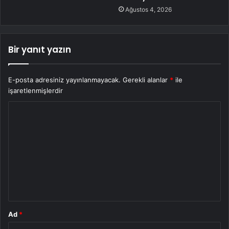
Ağustos 4, 2026
Bir yanıt yazın
E-posta adresiniz yayınlanmayacak.
Gerekli alanlar
*
ile
işaretlenmişlerdir
Y
o
r
u
m
*
Ad
*