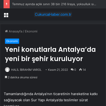
Temmuz ayında açlık sınırı 38 bin 216 liraya, yoksulluk sınırı 117 bin 336 liraya yükseldi
Menü
Anasayfa
/
Ekonomi
Ekonomi
Yeni konutlarla Antalya’da
yeni bir şehir kuruluyor
HALİL İBRAHİM VAROL
Kasım 21, 2022
0
14
2 dakika okuma süresi
Tamamlandığında Antalya’nın ticaretinin hareketine katkı
sağlayacak olan Sur Yapı Antalya’da teslimler sürat