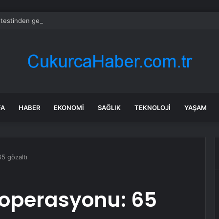
testinden geçemeyen kıyafet yasaklandı: Bakanlık toplatıyor
FA
HABER
EKONOMI
SAĞLIK
TEKNOLOJI
YAŞAM
5 gözaltı
 operasyonu: 65