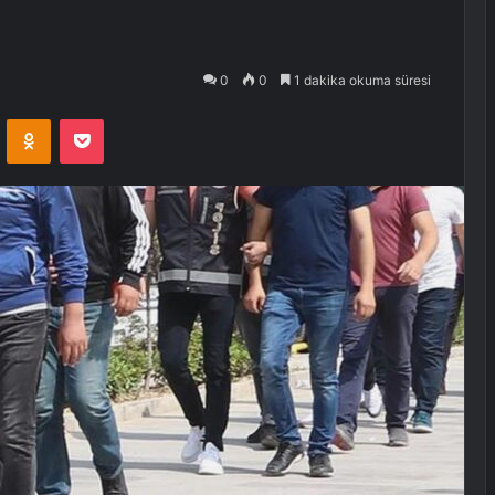
0
0
1 dakika okuma süresi
VKontakte
Odnoklassniki
Pocket