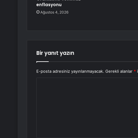
enflasyonu
Ağustos 4, 2026
Bir yanıt yazın
E-posta adresiniz yayınlanmayacak.
Gerekli alanlar
*
i
Y
o
r
u
m
*