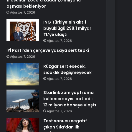
filosunun 2030’a kadar 1,6 milyonu
aşması bekleniyor
Ağustos 7, 2026
ING Türkiye’nin aktif
büyüklüğü 298.1 milyar
TL’ye ulaştı
Ağustos 7, 2026
İYİ Parti’den çerçeve yasaya sert tepki
Ağustos 7, 2026
Rüzgar sert esecek,
sıcaklık değişmeyecek
Ağustos 7, 2026
Starlink zam yaptı ama
kullanıcı sayısı patladı:
12 milyon aboneye ulaştı
Ağustos 7, 2026
Test sonucu negatif
çıkan Sıla’dan ilk