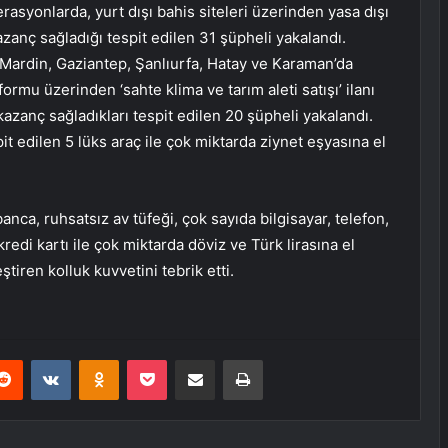
asyonlarda, yurt dışı bahis siteleri üzerinden yasa dışı
anç sağladığı tespit edilen 31 şüpheli yakalandı.
 Mardin, Gaziantep, Şanlıurfa, Hatay ve Karaman’da
mu üzerinden ‘sahte klima ve tarım aleti satışı’ ilanı
azanç sağladıkları tespit edilen 20 şüpheli yakalandı.
it edilen 5 lüks araç ile çok miktarda ziynet eşyasına el
nca, ruhsatsız av tüfeği, çok sayıda bilgisayar, telefon,
redi kartı ile çok miktarda döviz ve Türk lirasına el
iren kolluk kuvvetini tebrik etti.
erest
Reddit
VKontakte
Odnoklassniki
Pocket
E-Posta ile paylaş
Yazdır