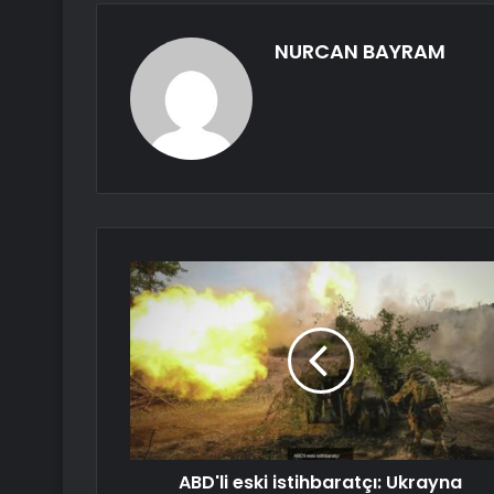
NURCAN BAYRAM
ABD'li eski istihbaratçı: Ukrayna