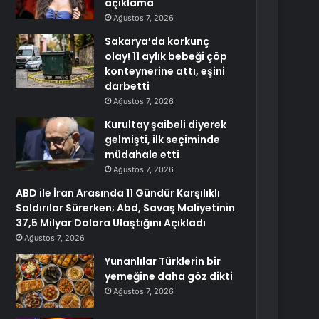
açıklama
Ağustos 7, 2026
Sakarya’da korkunç
olay! 11 aylık bebeği çöp
konteynerine attı, eşini
darbetti
Ağustos 7, 2026
Kurultay şaibeli diyerek
gelmişti, ilk seçiminde
müdahale etti
Ağustos 7, 2026
ABD ile İran Arasında 11 Gündür Karşılıklı
Saldırılar Sürerken; Abd, Savaş Maliyetinin
37,5 Milyar Dolara Ulaştığını Açıkladı
Ağustos 7, 2026
Yunanlılar Türklerin bir
yemeğine daha göz dikti
Ağustos 7, 2026