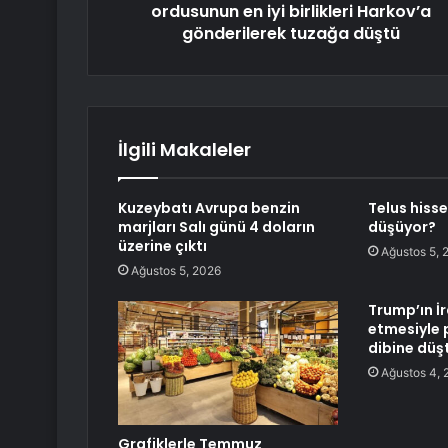
ordusunun en iyi birlikleri Harkov’a
gönderilerek tuzağa düştü
İlgili Makaleler
Kuzeybatı Avrupa benzin
Telus hiss
marjları Salı günü 4 doların
düşüyor?
üzerine çıktı
Ağustos 5, 
Ağustos 5, 2026
Trump’ın İr
etmesiyle 
dibine düş
Ağustos 4, 
Grafiklerle Temmuz