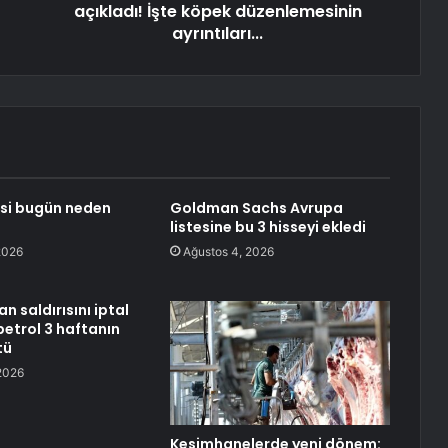
açıkladı! İşte köpek düzenlemesinin
ayrıntıları...
esi bugün neden
Goldman Sachs Avrupa
listesine bu 3 hisseyi ekledi
2026
Ağustos 4, 2026
an saldırısını iptal
petrol 3 haftanın
tü
2026
Kesimhanelerde yeni dönem: