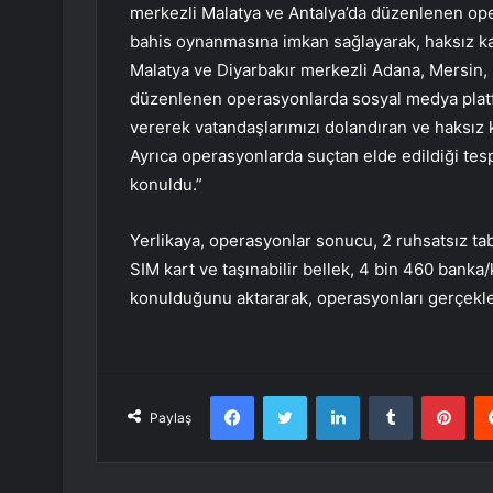
merkezli Malatya ve Antalya’da düzenlenen oper
bahis oynanmasına imkan sağlayarak, haksız kaz
Malatya ve Diyarbakır merkezli Adana, Mersin,
düzenlenen operasyonlarda sosyal medya platfor
vererek vatandaşlarımızı dolandıran ve haksız k
Ayrıca operasyonlarda suçtan elde edildiği tesp
konuldu.”
Yerlikaya, operasyonlar sonucu, 2 ruhsatsız taba
SIM kart ve taşınabilir bellek, 4 bin 460 banka/k
konulduğunu aktararak, operasyonları gerçekleşt
Facebook
Twitter
LinkedIn
Tumblr
Pint
Paylaş