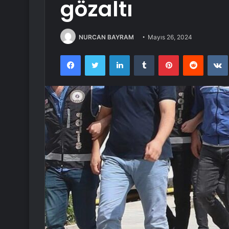
gözaltı
NURCAN BAYRAM
Mayıs 26, 2024
Facebook
Twitter
LinkedIn
Tumblr
Pinterest
Reddit