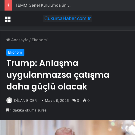
TBMM Genel Kurulu’nda üniversiteyle ilişiği kesilenlere dönüş hakkı sağlayan “öğrenci affı” maddesi kabul edildi
Menü
Anasayfa
/
Ekonomi
Ekonomi
Trump: Anlaşma
uygulanmazsa çatışma
daha güçlü olacak
DİLAN BİÇER
Mayıs 9, 2026
0
0
1 dakika okuma süresi