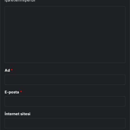
Y
o
r
u
m
*
Ad
*
E-posta
*
İnternet sitesi