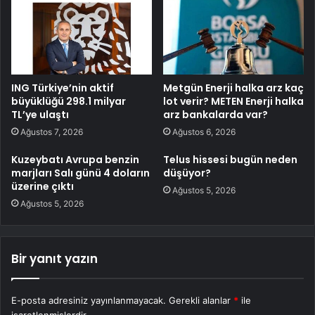
ING Türkiye’nin aktif
Metgün Enerji halka arz kaç
büyüklüğü 298.1 milyar
lot verir? METEN Enerji halka
TL’ye ulaştı
arz bankalarda var?
Ağustos 7, 2026
Ağustos 6, 2026
Kuzeybatı Avrupa benzin
Telus hissesi bugün neden
marjları Salı günü 4 doların
düşüyor?
üzerine çıktı
Ağustos 5, 2026
Ağustos 5, 2026
Bir yanıt yazın
E-posta adresiniz yayınlanmayacak.
Gerekli alanlar
*
ile
işaretlenmişlerdir