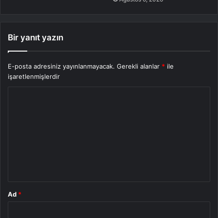
Bir yanıt yazın
E-posta adresiniz yayınlanmayacak.
Gerekli alanlar
*
ile
işaretlenmişlerdir
Y
o
r
u
m
*
Ad
*