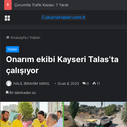
Çorum’da Trafik Kazası: 7 Yaralı
Menü
Anasayfa
/
Haber
Haber
Onarım ekibi Kayseri Talas’ta
çalışıyor
HALİL İBRAHİM VAROL
Ocak 8, 2023
0
11
Bir dakikadan az