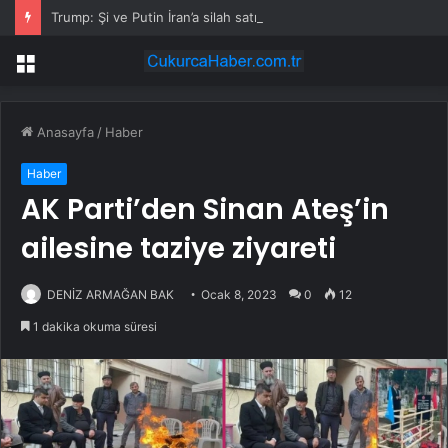
Trump: Şi ve Putin İran’a silah satmayacaklarını söyledi
Menü
Anasayfa
/
Haber
Haber
AK Parti’den Sinan Ateş’in
ailesine taziye ziyareti
DENİZ ARMAĞAN BAK
Ocak 8, 2023
0
12
1 dakika okuma süresi