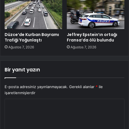
Düzce’de Kurban Bayramı
Jeffrey Epstein’ın ortağı
Trafiği Yoğunlaştı
Fransa’da ölü bulundu
Ağustos 7, 2026
Ağustos 7, 2026
Bir yanıt yazın
E-posta adresiniz yayınlanmayacak.
Gerekli alanlar
*
ile
işaretlenmişlerdir
Y
o
r