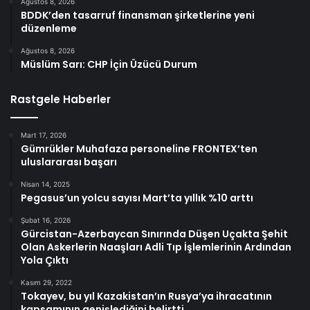
Ağustos 8, 2026
BDDK’den tasarruf finansman şirketlerine yeni
düzenleme
Ağustos 8, 2026
Müslüm Sarı: CHP İçin Üzücü Durum
Rastgele Haberler
Mart 17, 2026
Gümrükler Muhafaza personeline FRONTEX’ten
uluslararası başarı
Nisan 14, 2025
Pegasus’un yolcu sayısı Mart’ta yıllık %10 arttı
Şubat 16, 2026
Gürcistan-Azerbaycan Sınırında Düşen Uçakta Şehit
Olan Askerlerin Naaşları Adli Tıp İşlemlerinin Ardından
Yola Çıktı
Kasım 29, 2022
Tokayev, bu yıl Kazakistan’ın Rusya’ya ihracatının
kapsamının genişlediğini belirtti