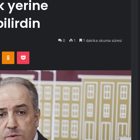
k yerine
ilirdin
0
1
1 dakika okuma süresi
VKontakte
Odnoklassniki
Pocket