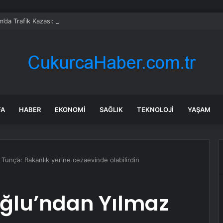
’da Trafik Kazası: 7 Yaralı
FA
HABER
EKONOMI
SAĞLIK
TEKNOLOJI
YAŞAM
unç’a: Bakanlık yerine cezaevinde olabilirdin
ğlu’ndan Yılmaz