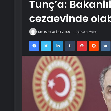
Tunç’a: Bakanlı
cezaevinde olab
MEHMET ALİ BAYHAN
Şubat 3, 2024
Facebook
Twitter
LinkedIn
Tumblr
Pinterest
Reddit