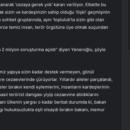
llanarak ‘cezaya gerek yok’ kararı veriliyor. Elbette bu
cak sizin ve kardeşinizin sahip olduğu ‘ilişki’ geçmişinin
sohbet gruplarında, aynı ‘topluluk’ta sizin gibi olan
lerce temiz insan, terör örgütüne üye olmak suçundan
a 2 milyon soruşturma açıldı” diyen Yeneroğlu, şöyle
iniz yapıya sizin kadar destek vermeyen, gönül
 cezaevlerinde çürüyorlar. Yıllardır aileler parçalandı,
r bırakın kendi eylemlerini, insanların kardeşlerinin
sıl terörist damgası yiyip cezaevine atıldıklarını
 Yani ülkenin yargısı o kadar berbat durumda ki, bakan
rgı hukuksuzlukta eşit olsaydı bırakın bakanı, memur