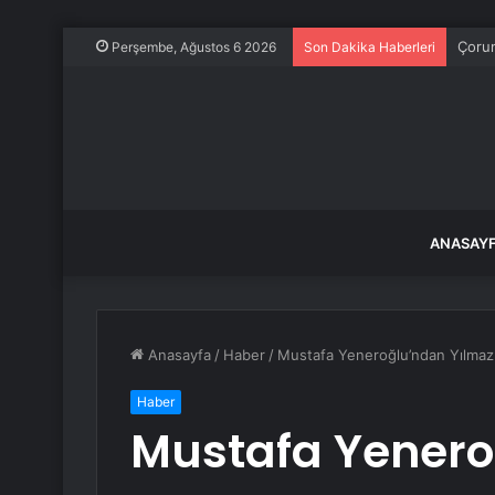
Çorum
Perşembe, Ağustos 6 2026
Son Dakika Haberleri
ANASAY
Anasayfa
/
Haber
/
Mustafa Yeneroğlu’ndan Yılmaz T
Haber
Mustafa Yenero