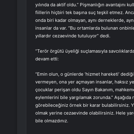
yılında da aktif oldu.” Pişmanlığın avantajını ku
fiillerin hiçbiri tek başına suç teşkil etmez. An
onda biri kadar olmayan, aynı derneklerde, aynı 
insanlar da var. “Bu ortamlarda bulunan onbin
yıllardır cezaevinde tutuluyor” dedi.
“Terör örgütü üyeliği suçlamasıyla savcılıklard
devam etti:
“Emin olun, o günlerde ‘hizmet hareketi’ dediğ
vermeyen, ona yer açmayan insanlar, haksız yere
çocuklar perişan oldu Sayın Bakanım, mahkemele
eylemlerini bile yargılamak zorunda.” Aşağıda na
görebileceğiniz örnek bir karar bulabilirsiniz.
olmak yerine cezaevinde olabilirsiniz. Hele ya
bile olmazdınız.