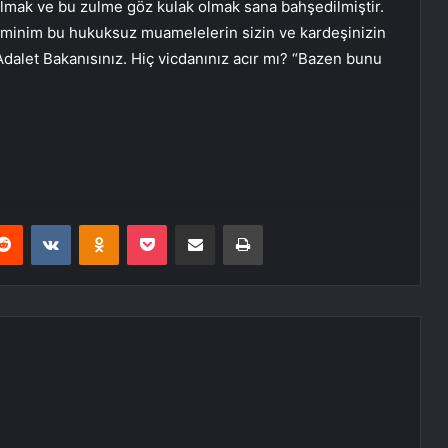
olmak ve bu zulme göz kulak olmak sana bahşedilmiştir.
minim bu hukuksuz muamelelerin sizin ve kardeşinizin
Adalet Bakanısınız. Hiç vicdanınız acır mı? “Bazen bunu
erest
Reddit
VKontakte
Odnoklassniki
Pocket
E-Posta ile paylaş
Yazdır