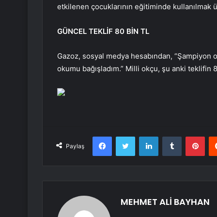
etkilenen çocuklarının eğitiminde kullanılmak ü
GÜNCEL TEKLİF 80 BİN TL
Gazoz, sosyal medya hesabından, “Şampiyon o
okumu bağışladım.” Milli okçu, şu anki teklifin
Facebook
Twitter
LinkedIn
Tumblr
Pint
Paylaş
MEHMET ALİ BAYHAN