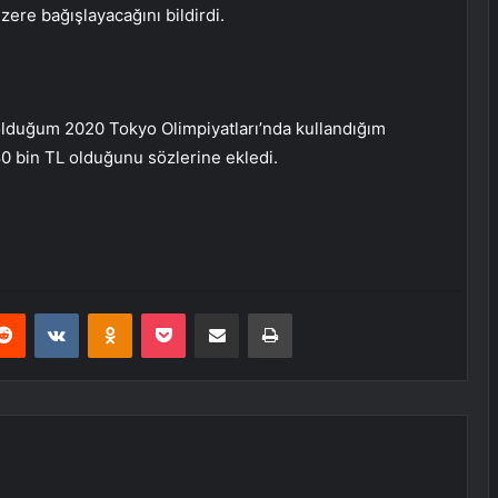
zere bağışlayacağını bildirdi.
lduğum 2020 Tokyo Olimpiyatları’nda kullandığım
 80 bin TL olduğunu sözlerine ekledi.
erest
Reddit
VKontakte
Odnoklassniki
Pocket
E-Posta ile paylaş
Yazdır