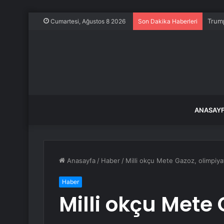
Trump
Cumartesi, Ağustos 8 2026
Son Dakika Haberleri
ANASAY
Anasayfa
/
Haber
/
Milli okçu Mete Gazoz, olimpiy
Haber
Milli okçu Mete