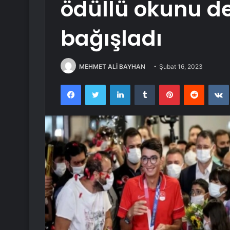
ödüllü okunu d
bağışladı
MEHMET ALİ BAYHAN
Şubat 16, 2023
Facebook
Twitter
LinkedIn
Tumblr
Pinterest
Reddit