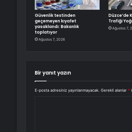
Güvenlik testinden
Düzce’de 
geçemeyen kıyafet
Trafiği Yoğ
yasaklandı: Bakanlık
Ağustos 7, 
toplatıyor
Ağustos 7, 2026
Bir yanıt yazın
E-posta adresiniz yayınlanmayacak.
Gerekli alanlar
*
i
Y
o
r
u