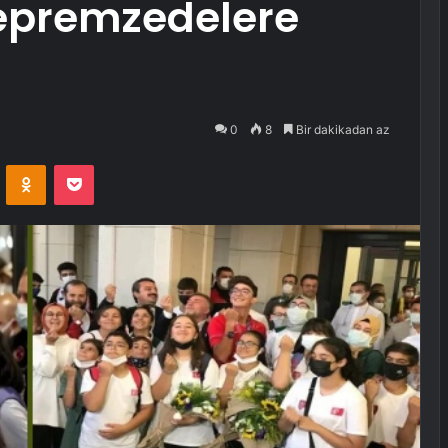
epremzedelere
0
8
Bir dakikadan az
VKontakte
Odnoklassniki
Pocket