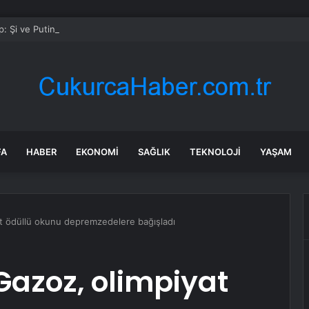
: Şi ve Putin İran’a silah satmayacaklarını söyledi
FA
HABER
EKONOMI
SAĞLIK
TEKNOLOJI
YAŞAM
at ödüllü okunu depremzedelere bağışladı
 Gazoz, olimpiyat