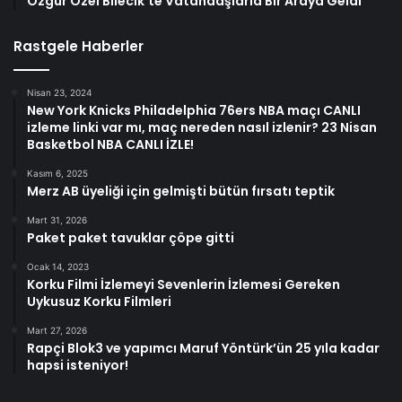
Özgür Özel Bilecik’te Vatandaşlarla Bir Araya Geldi
Rastgele Haberler
Nisan 23, 2024
New York Knicks Philadelphia 76ers NBA maçı CANLI
izleme linki var mı, maç nereden nasıl izlenir? 23 Nisan
Basketbol NBA CANLI İZLE!
Kasım 6, 2025
Merz AB üyeliği için gelmişti bütün fırsatı teptik
Mart 31, 2026
Paket paket tavuklar çöpe gitti
Ocak 14, 2023
Korku Filmi İzlemeyi Sevenlerin İzlemesi Gereken
Uykusuz Korku Filmleri
Mart 27, 2026
Rapçi Blok3 ve yapımcı Maruf Yöntürk’ün 25 yıla kadar
hapsi isteniyor!