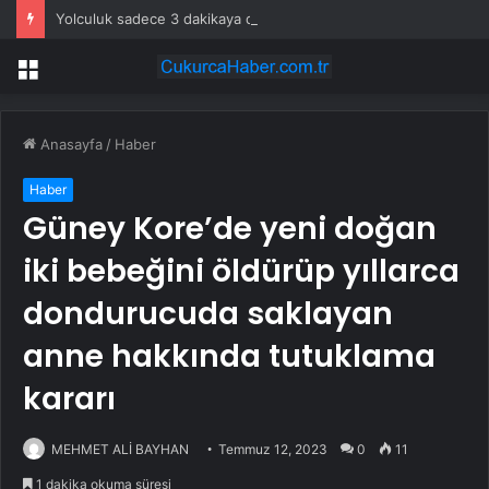
Yolculuk sadece 3 dakikaya düştü: Dev proje resmen açıldı
Menü
Anasayfa
/
Haber
Haber
Güney Kore’de yeni doğan
iki bebeğini öldürüp yıllarca
dondurucuda saklayan
anne hakkında tutuklama
kararı
MEHMET ALİ BAYHAN
Temmuz 12, 2023
0
11
1 dakika okuma süresi