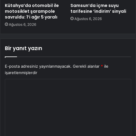
Kütahya’da otomobil ile
Samsun’da içme suyu
motosiklet şarampole
tarifesine ‘indirim’ sinyali
savruldu: 1’i ağır 5 yaralı
Ağustos 6, 2026
Ağustos 6, 2026
Bir yanıt yazın
E-posta adresiniz yayınlanmayacak.
Gerekli alanlar
*
ile
işaretlenmişlerdir
Y
o
r
u
m
*