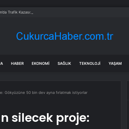
’da Trafik Kazası: 7 Yaralı
FA
HABER
EKONOMI
SAĞLIK
TEKNOLOJI
YAŞAM
e: Gökyüzüne 50 bin dev ayna fırlatmak istiyorlar
n silecek proje: