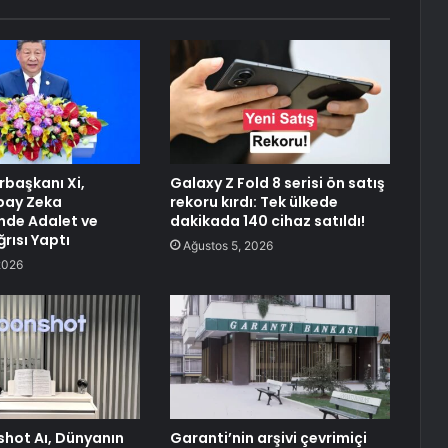
başkanı Xi,
Galaxy Z Fold 8 serisi ön satış
pay Zeka
rekoru kırdı: Tek ülkede
nde Adalet ve
dakikada 140 cihaz satıldı!
ğrısı Yaptı
Ağustos 5, 2026
2026
shot Aı, Dünyanın
Garanti’nin arşivi çevrimiçi