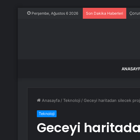
Çorum
Perşembe, Ağustos 6 2026
Son Dakika Haberleri
ANASAY
Anasayfa
/
Teknoloji
/
Geceyi haritadan silecek proj
Teknoloji
Geceyi haritada