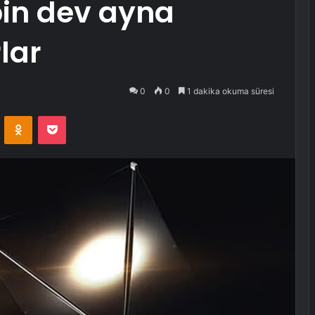
in dev ayna
rlar
0
0
1 dakika okuma süresi
VKontakte
Odnoklassniki
Pocket