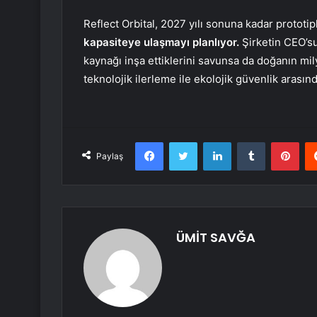
Reflect Orbital, 2027 yılı sonuna kadar prototi
kapasiteye ulaşmayı planlıyor.
Şirketin CEO’s
kaynağı inşa ettiklerini savunsa da doğanın mi
teknolojik ilerleme ile ekolojik güvenlik arasınd
Facebook
Twitter
LinkedIn
Tumblr
Pint
Paylaş
ÜMİT SAVĞA