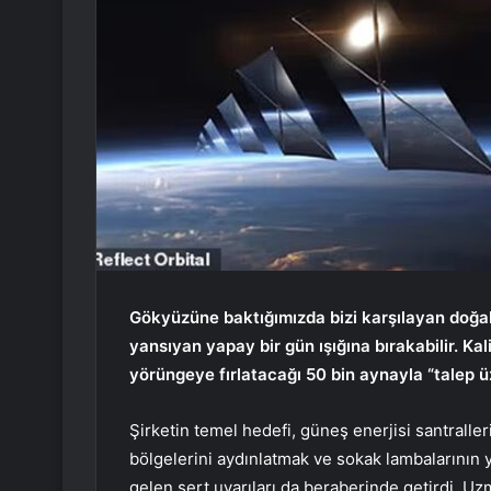
Gökyüzüne baktığımızda bizi karşılayan doğal
yansıyan yapay bir gün ışığına bırakabilir. Kali
yörüngeye fırlatacağı 50 bin aynayla “talep ü
Şirketin temel hedefi, güneş enerjisi santralle
bölgelerini aydınlatmak ve sokak lambalarının y
gelen sert uyarıları da beraberinde getirdi. U