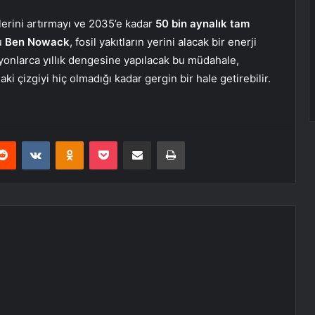
plerini artırmayı ve 2035’e kadar
50 bin aynalık tam
u
Ben Nowack
, fosil yakıtların yerini alacak bir enerji
lyonlarca yıllık dengesine yapılacak bu müdahale,
aki çizgiyi hiç olmadığı kadar gergin bir hale getirebilir.
erest
Reddit
VKontakte
Odnoklassniki
Pocket
E-Posta ile paylaş
Yazdır