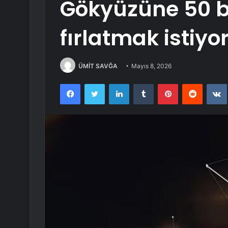
Gökyüzüne 50 b
fırlatmak istiyo
ÜMİT SAVĞA
Mayıs 8, 2026
Facebook
Twitter
LinkedIn
Tumblr
Pinterest
Reddit