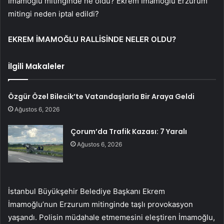
İmamoğlu mitinginde ne oldu? Ekrem İmamoğlu Erzurum
mitingi neden iptal edildi?
EKREM İMAMOĞLU RALLİSİNDE NELER OLDU?
İlgili Makaleler
Özgür Özel Bilecik’te Vatandaşlarla Bir Araya Geldi
Ağustos 6, 2026
Çorum’da Trafik Kazası: 7 Yaralı
Ağustos 6, 2026
İstanbul Büyükşehir Belediye Başkanı Ekrem
İmamoğlu’nun Erzurum mitinginde taşlı provokasyon
yaşandı. Polisin müdahale etmemesini eleştiren İmamoğlu,