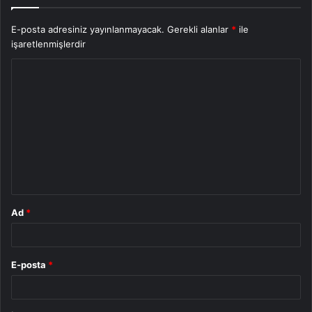
E-posta adresiniz yayınlanmayacak.
Gerekli alanlar
*
ile
işaretlenmişlerdir
Y
o
r
u
m
*
Ad
*
E-posta
*