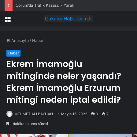
Çorum’da Trafik Kazası: 7 Yaralı
Menü
Anasayfa
/
Haber
Haber
Ekrem İmamoğlu
mitinginde neler yaşandı?
Ekrem İmamoğlu Erzurum
mitingi neden iptal edildi?
MEHMET ALİ BAYHAN
Mayıs 16, 2023
0
7
1 dakika okuma süresi