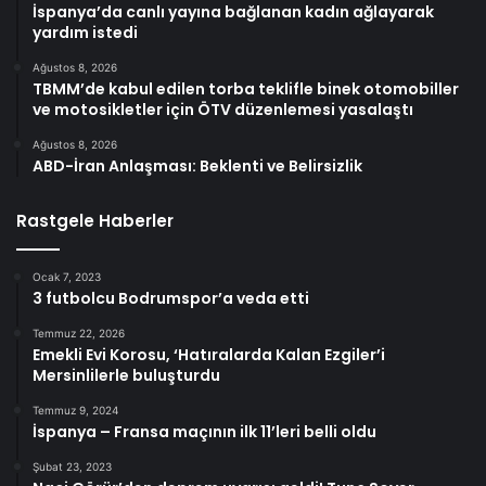
İspanya’da canlı yayına bağlanan kadın ağlayarak
yardım istedi
Ağustos 8, 2026
TBMM’de kabul edilen torba teklifle binek otomobiller
ve motosikletler için ÖTV düzenlemesi yasalaştı
Ağustos 8, 2026
ABD-İran Anlaşması: Beklenti ve Belirsizlik
Rastgele Haberler
Ocak 7, 2023
3 futbolcu Bodrumspor’a veda etti
Temmuz 22, 2026
Emekli Evi Korosu, ‘Hatıralarda Kalan Ezgiler’i
Mersinlilerle buluşturdu
Temmuz 9, 2024
İspanya – Fransa maçının ilk 11’leri belli oldu
Şubat 23, 2023