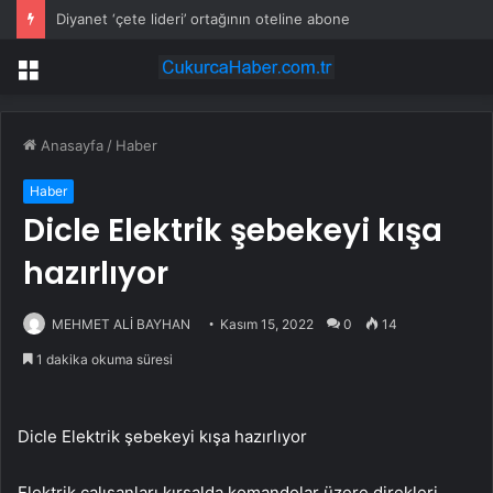
Diyanet ‘çete lideri’ ortağının oteline abone
Menü
Anasayfa
/
Haber
Haber
Dicle Elektrik şebekeyi kışa
hazırlıyor
MEHMET ALİ BAYHAN
Kasım 15, 2022
0
14
1 dakika okuma süresi
Dicle Elektrik şebekeyi kışa hazırlıyor
Elektrik çalışanları kırsalda komandolar üzere direkleri