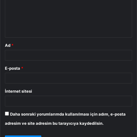
r
u
m
*
Ad
*
E-posta
*
İnternet sitesi
Daha sonraki yorumlarımda kullanılması için adım, e-posta
adresim ve site adresim bu tarayıcıya kaydedilsin.