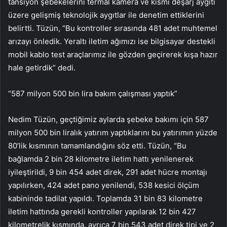
tansiyon şebekelerini termal kamera ve kısmi deşarj aygıtı
üzere gelişmiş teknolojik aygıtlar ile denetim ettiklerini
belirtti. Tüzün, “Bu kontroller sırasında 481 adet muhtemel
arızayı önledik. Yeraltı iletim ağımızı ise bilgisayar destekli
mobil kablo test araçlarımız ile gözden geçirerek kışa hazır
hale getirdik” dedi.
“587 milyon 500 bin lira bakım çalışması yaptık”
Nedim Tüzün, geçtiğimiz aylarda şebeke bakımı için 587
milyon 500 bin liralık yatırım yaptıklarını bu yatırımın yüzde
80’lik kısmının tamamlandığını söz etti. Tüzün, “Bu
bağlamda 2 bin 28 kilometre iletim hattı yenilenerek
iyileştirildi, 9 bin 454 adet direk, 291 adet hücre montajı
yapılırken, 424 adet pano yenilendi, 538 kesici ölçüm
kabininde tadilat yapıldı. Toplamda 31 bin 83 kilometre
iletim hattında gerekli kontroller yapılarak 12 bin 427
kilometrelik kısmında, ayrıca 7 bin 543 adet direk tipi ve 2