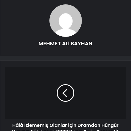
MEHMET ALİ BAYHAN
Hâlâ İzlememiş Olanlar için Dramdan Hüngür