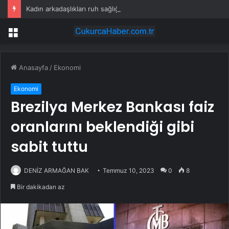
Kadın arkadaşlıkları ruh sağlığını güçlendiriyor
Menü
Anasayfa
/
Ekonomi
Ekonomi
Brezilya Merkez Bankası faiz
oranlarını beklendiği gibi
sabit tuttu
DENİZ ARMAĞAN BAK
Temmuz 10, 2023
0
8
Bir dakikadan az