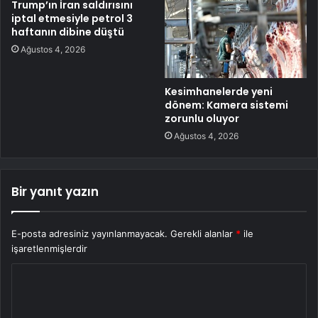
Trump’ın İran saldırısını
iptal etmesiyle petrol 3
haftanın dibine düştü
Ağustos 4, 2026
Kesimhanelerde yeni
dönem: Kamera sistemi
zorunlu oluyor
Ağustos 4, 2026
Bir yanıt yazın
E-posta adresiniz yayınlanmayacak.
Gerekli alanlar
*
ile
işaretlenmişlerdir
Y
o
r