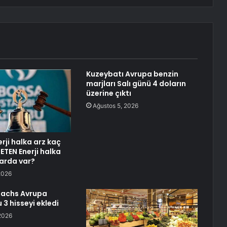
Kuzeybatı Avrupa benzin
marjları Salı günü 4 doların
üzerine çıktı
Ağustos 5, 2026
rji halka arz kaç
METEN Enerji halka
arda var?
2026
achs Avrupa
u 3 hisseyi ekledi
2026