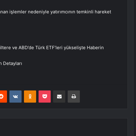
 işlemler nedeniyle yatırımcının temkinli hareket
giltere ve ABD’de Türk ETF’leri yükselişte
Haberin
n Detayları
erest
Reddit
VKontakte
Odnoklassniki
Pocket
E-Posta ile paylaş
Yazdır