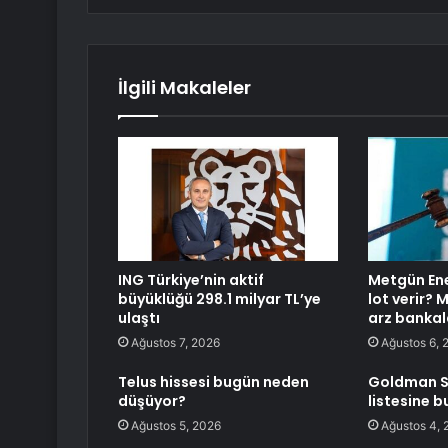
İlgili Makaleler
ING Türkiye’nin aktif
Metgün Ene
büyüklüğü 298.1 milyar TL’ye
lot verir? 
ulaştı
arz bankal
Ağustos 7, 2026
Ağustos 6, 
Telus hissesi bugün neden
Goldman S
düşüyor?
listesine b
Ağustos 5, 2026
Ağustos 4, 