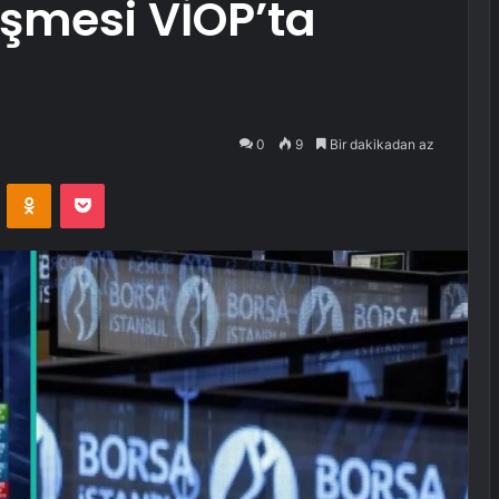
şmesi VİOP’ta
0
9
Bir dakikadan az
VKontakte
Odnoklassniki
Pocket