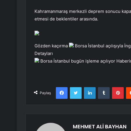
Kahramanmaraş merkezli deprem sonucu kapanan
etmesi de beklentiler arasında.
Gözden kaçırma
Borsa İstanbul açılışıyla İn
Detayları
Borsa İstanbul bugün işleme açılıyor
Haberi
Facebook
Twitter
LinkedIn
Tumblr
Pint
Paylaş
MEHMET ALİ BAYHAN