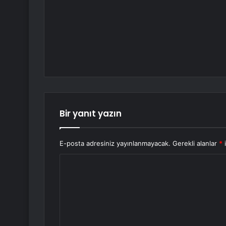
Bir yanıt yazın
E-posta adresiniz yayınlanmayacak.
Gerekli alanlar
*
i
Y
o
r
u
m