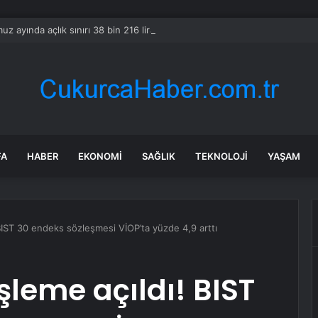
z ayında açlık sınırı 38 bin 216 liraya, yoksulluk sınırı 117 bin 336 liraya
FA
HABER
EKONOMI
SAĞLIK
TEKNOLOJI
YAŞAM
 BIST 30 endeks sözleşmesi VİOP’ta yüzde 4,9 arttı
şleme açıldı! BIST