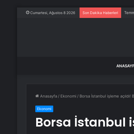
Temmu
Cumartesi, Ağustos 8 2026
Son Dakika Haberleri
ANASAY
Anasayfa
/
Ekonomi
/
Borsa İstanbul işleme açıldı!
Ekonomi
Borsa İstanbul i