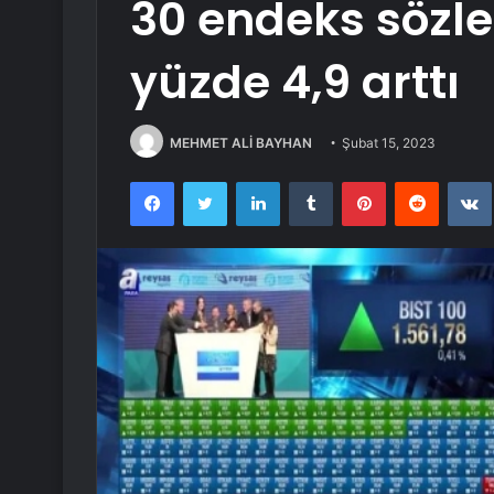
30 endeks sözle
yüzde 4,9 arttı
MEHMET ALİ BAYHAN
Şubat 15, 2023
Facebook
Twitter
LinkedIn
Tumblr
Pinterest
Reddit