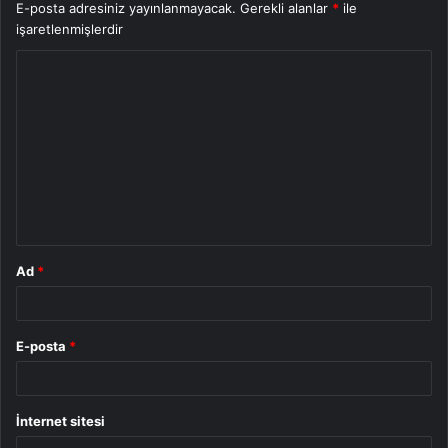
E-posta adresiniz yayınlanmayacak.
Gerekli alanlar
*
ile
işaretlenmişlerdir
Y
o
r
u
m
*
Ad
*
E-posta
*
İnternet sitesi