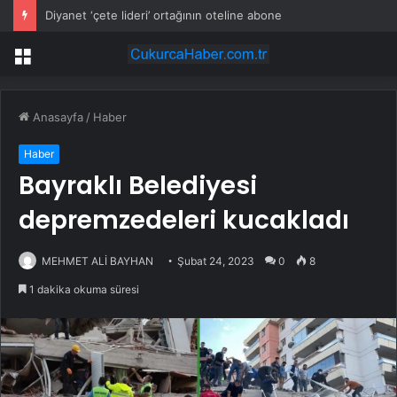
Diyanet ‘çete lideri’ ortağının oteline abone
Menü
Anasayfa
/
Haber
Haber
Bayraklı Belediyesi
depremzedeleri kucakladı
MEHMET ALİ BAYHAN
Şubat 24, 2023
0
8
1 dakika okuma süresi