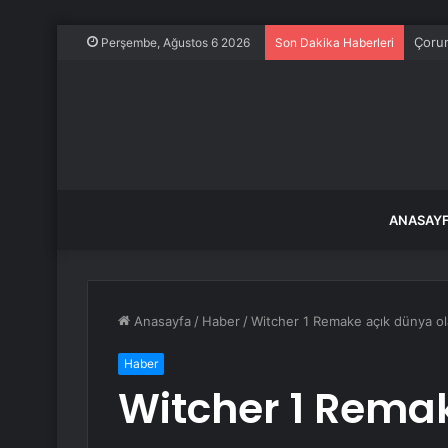
Çorum
Perşembe, Ağustos 6 2026
Son Dakika Haberleri
ANASAY
Anasayfa
/
Haber
/
Witcher 1 Remake açık dünya o
Haber
Witcher 1 Rema