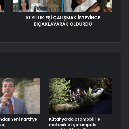
10 YILLIK EŞİ ÇALIŞMAK İSTEYİNCE
BIÇAKLAYARAK ÖLDÜRDÜ
dan Yeni Parti’ye
Kütahya’da otomobil ile
ajı
motosiklet şarampole