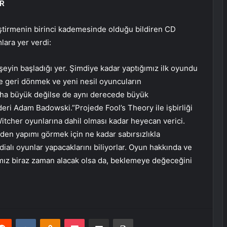
OR
ştirmenin birinci kademesinde olduğu bildiren CD
lara yer verdi:
eyin başladığı yer. Şimdiye kadar yaptığımız ilk oyundu
re geri dönmek ve yeni nesil oyuncuların
ha büyük değilse de aynı derecede büyük
ri Adam Badowski.”Projede Fool’s Theory ile işbirliği
itcher oyunlarına dahil olması kadar heyecan verici.
iden yapımı görmek için ne kadar sabırsızlıkla
ddialı oyunlar yapacaklarını biliyorlar. Oyun hakkında ve
mız biraz zaman alacak olsa da, beklemeye değeceğini
erest
Reddit
VKontakte
Odnoklassniki
Pocket
E-Posta ile paylaş
Yazdır