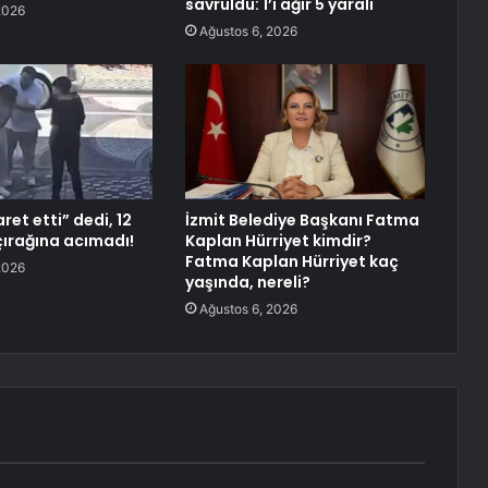
savruldu: 1’i ağır 5 yaralı
2026
Ağustos 6, 2026
et etti” dedi, 12
İzmit Belediye Başkanı Fatma
çırağına acımadı!
Kaplan Hürriyet kimdir?
Fatma Kaplan Hürriyet kaç
2026
yaşında, nereli?
Ağustos 6, 2026