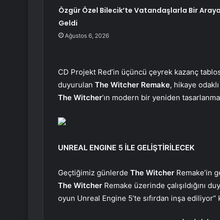
Özgür Özel Bilecik’te Vatandaşlarla Bir Aray
Geldi
Ağustos 6, 2026
CD Projekt Red’in üçüncü çeyrek kazanç tablosu
duyurulan
The Witcher Remake
, hikaye odakl
The Witcher
‘ın modern bir yeniden tasarlanmas
UNREAL ENGINE 5 İLE GELİŞTİRİLECEK
Geçtiğimiz günlerde
The Witcher
Remake’in ge
The Witcher
Remake üzerinde çalışıldığını du
oyun Unreal Engine 5’te sıfırdan inşa ediliyor” 