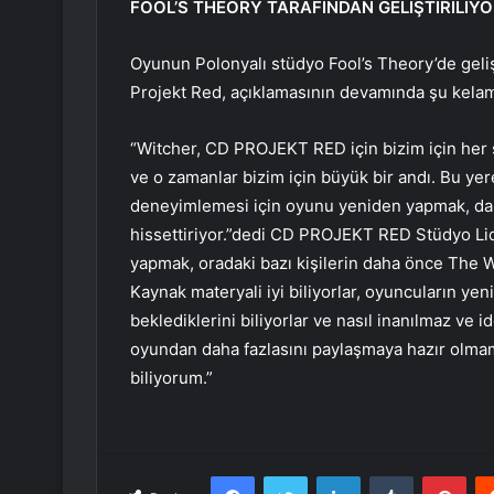
FOOL’S THEORY TARAFINDAN GELİŞTİRİLİY
Oyunun Polonyalı stüdyo Fool’s Theory’de geli
Projekt Red, açıklamasının devamında şu kelam
“Witcher, CD PROJEKT RED için bizim için her ş
ve o zamanlar bizim için büyük bir andı. Bu ye
deneyimlemesi için oyunu yeniden yapmak, da
hissettiriyor.”dedi CD PROJEKT RED Stüdyo Lide
yapmak, oradaki bazı kişilerin daha önce The W
Kaynak materyali iyi biliyorlar, oyuncuların yen
beklediklerini biliyorlar ve nasıl inanılmaz ve i
oyundan daha fazlasını paylaşmaya hazır olma
biliyorum.”
Facebook
Twitter
LinkedIn
Tumblr
Pint