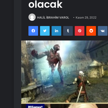
olacak
HALİL İBRAHİM VAROL
Kasım 29, 2022
Facebook
Twitter
LinkedIn
Tumblr
Pinterest
Reddit