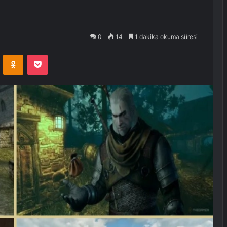
0
14
1 dakika okuma süresi
VKontakte
Odnoklassniki
Pocket