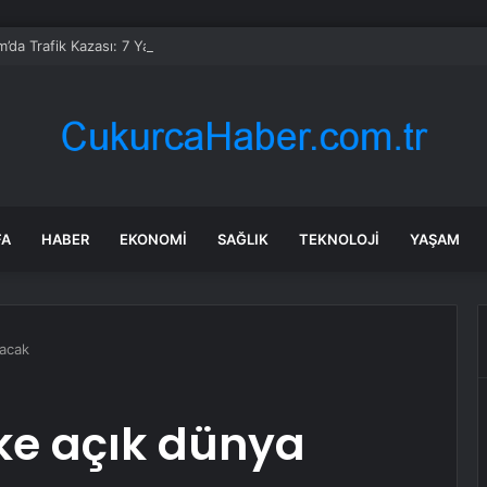
’da Trafik Kazası: 7 Yaralı
FA
HABER
EKONOMI
SAĞLIK
TEKNOLOJI
YAŞAM
lacak
ke açık dünya