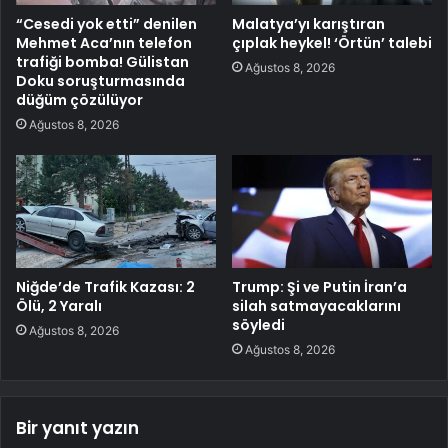
“Cesedi yok etti” denilen
Malatya’yı karıştıran
Mehmet Aca’nın telefon
çıplak heykel! ‘Örtün’ talebi
trafiği bomba! Gülistan
Ağustos 8, 2026
Doku soruşturmasında
düğüm çözülüyor
Ağustos 8, 2026
Niğde’de Trafik Kazası: 2
Trump: Şi ve Putin İran’a
Ölü, 2 Yaralı
silah satmayacaklarını
söyledi
Ağustos 8, 2026
Ağustos 8, 2026
Bir yanıt yazın