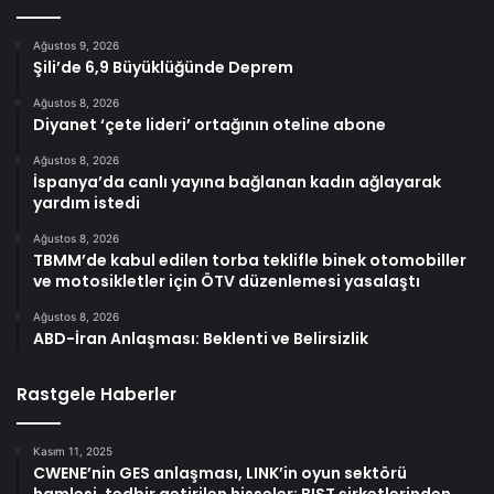
Ağustos 9, 2026
Şili’de 6,9 Büyüklüğünde Deprem
Ağustos 8, 2026
Diyanet ‘çete lideri’ ortağının oteline abone
Ağustos 8, 2026
İspanya’da canlı yayına bağlanan kadın ağlayarak
yardım istedi
Ağustos 8, 2026
TBMM’de kabul edilen torba teklifle binek otomobiller
ve motosikletler için ÖTV düzenlemesi yasalaştı
Ağustos 8, 2026
ABD-İran Anlaşması: Beklenti ve Belirsizlik
Rastgele Haberler
Kasım 11, 2025
CWENE’nin GES anlaşması, LINK’in oyun sektörü
hamlesi, tedbir getirilen hisseler: BIST şirketlerinden