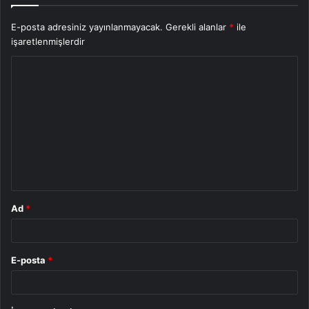
E-posta adresiniz yayınlanmayacak.
Gerekli alanlar
*
ile
işaretlenmişlerdir
Y
o
r
u
m
*
Ad
*
E-posta
*