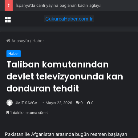
İspanya’da canlı yayına bağlanan kadın ağlayarak yardım istedi
Menü
Anasayfa
/
Haber
Haber
Taliban komutanından
devlet televizyonunda kan
donduran tehdit
ÜMİT SAVĞA
Mayıs 22, 2026
0
0
1 dakika okuma süresi
Pakistan ile Afganistan arasında bugün resmen başlayan