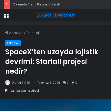
Çorum’da Trafik Kazası: 7 Yaralı
Menü
Anasayfa
/
Teknoloji
Teknoloji
SpaceX’ten uzayda lojistik
devrimi: Starfall projesi
nedir?
DİLAN BİÇER
Temmuz 6, 2026
0
0
1 dakika okuma süresi