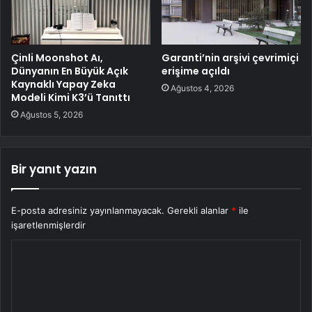
Çinli Moonshot Aı,
Garanti’nin arşivi çevrimiçi
Dünyanın En Büyük Açık
erişime açıldı
Kaynaklı Yapay Zeka
Ağustos 4, 2026
Modeli Kimi K3’ü Tanıttı
Ağustos 5, 2026
Bir yanıt yazın
E-posta adresiniz yayınlanmayacak.
Gerekli alanlar
*
ile
işaretlenmişlerdir
Y
o
r