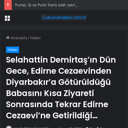
Trump: Şi ve Putin İran’a silah satmayacaklarını söyledi
Menü
Anasayfa
/
Haber
Haber
Selahattin Demirtaş’ın Dün
Gece, Edirne Cezaevinden
Diyarbakır’a Götürüldüğü
Babasını Kısa Ziyareti
Sonrasında Tekrar Edirne
Cezaevi’ne Getirildiği…