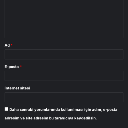
r
u
m
*
Ad
*
E-posta
*
İnternet sitesi
Daha sonraki yorumlarımda kullanılması için adım, e-posta
adresim ve site adresim bu tarayıcıya kaydedilsin.