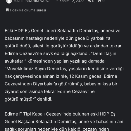
HALİL İBRAHİM VAROL
Kasım 12, 2022
0
9
1 dakika okuma süresi
Eski HDP Eş Genel Lideri Selahattin Demirtaş, annesi ve
babasının hastalığı nedeniyle dün gece Diyarbakır’a
götürüldüğü, ailesi ile görüştürüldüğü ve ardından tekrar
Edirne Cezaevi’ne sevk edildiği açıklandı. “Demirtaş’ın
avukatları” kümesinden yapılan yazılı açıklamada;
“Müvekkilimiz Sayın Demirtaş, yasaların kendisine verdiği
hak çerçevesinde alınan izinle, 12 Kasım gecesi Edirne
Cezaevinden Diyarbakır’a götürülmüş, babasını kısa bir
ziyaret sonrasında tekrar Edirne Cezaevi’ne
götürülmüştür” denildi.
Edirne F Tipi Kapalı Cezaevi’nde bulunan eski HDP Eş
Genel Başkanı Selahattin Demirtaş, anne ve babasının ani
sağlık sorunları nedeniyle dün kaldığı cezaevinden