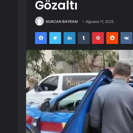
Gözaltı
NURCAN BAYRAM
Ağustos 11, 2025
Facebook
Twitter
LinkedIn
Tumblr
Pinterest
Reddit