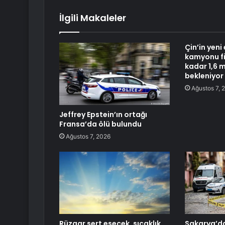
İlgili Makaleler
Çin’in yeni 
kamyonu f
kadar 1,6 
bekleniyor
Ağustos 7, 
Jeffrey Epstein’ın ortağı
Fransa’da ölü bulundu
Ağustos 7, 2026
Rüzgar sert esecek, sıcaklık
Sakarya’da