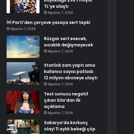
büyüklüğü 298.1 milyar
TL’ye ulaştı
Ağustos 7, 2026
İYİ Parti’den çerçeve yasaya sert tepki
Ağustos 7, 2026
Rüzgar sert esecek,
sıcaklık değişmeyecek
Ağustos 7, 2026
Starlink zam yaptı ama
kullanıcı sayısı patladı:
12 milyon aboneye ulaştı
Ağustos 7, 2026
Test sonucu negatif
çıkan Sıla’dan ilk
açıklama
Ağustos 7, 2026
Sakarya’da korkunç
olay! 11 aylık bebeği çöp