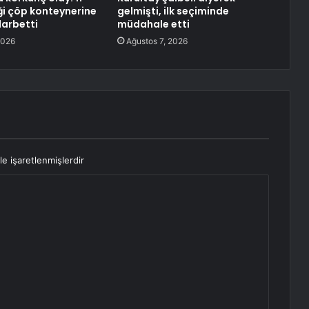
ği çöp konteynerine
gelmişti, ilk seçiminde
 darbetti
müdahale etti
2026
Ağustos 7, 2026
le işaretlenmişlerdir