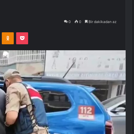
0
0
Bir dakikadan az
VKontakte
Odnoklassniki
Pocket