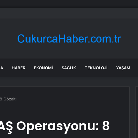
adaşlıkları ruh sağlığını güçlendiriyor
FA
HABER
EKONOMI
SAĞLIK
TEKNOLOJI
YAŞAM
8 Gözaltı
EAŞ Operasyonu: 8