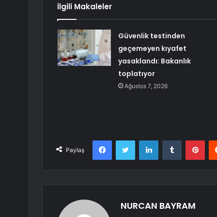
İlgili Makaleler
Güvenlik testinden
geçemeyen kıyafet
yasaklandı: Bakanlık
toplatıyor
Ağustos 7, 2026
Facebook
Twitter
LinkedIn
Tumblr
Pint
Paylaş
NURCAN BAYRAM