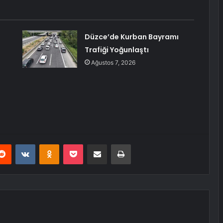
Düzce’de Kurban Bayramı
Trafiği Yoğunlaştı
Ağustos 7, 2026
erest
Reddit
VKontakte
Odnoklassniki
Pocket
E-Posta ile paylaş
Yazdır