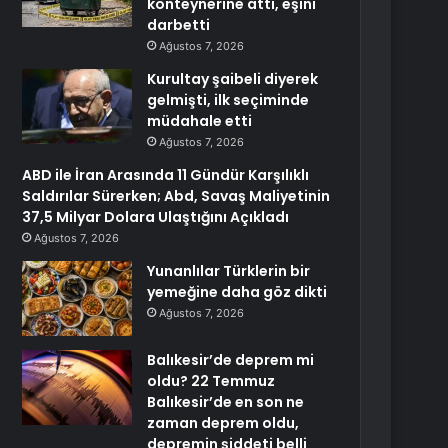
konteynerine attı, eşini
darbetti
Ağustos 7, 2026
Kurultay şaibeli diyerek
gelmişti, ilk seçiminde
müdahale etti
Ağustos 7, 2026
ABD ile İran Arasında 11 Gündür Karşılıklı
Saldırılar Sürerken; Abd, Savaş Maliyetinin
37,5 Milyar Dolara Ulaştığını Açıkladı
Ağustos 7, 2026
Yunanlılar Türklerin bir
yemeğine daha göz dikti
Ağustos 7, 2026
Balıkesir’de deprem mi
oldu? 22 Temmuz
Balıkesir’de en son ne
zaman deprem oldu,
depremin şiddeti belli