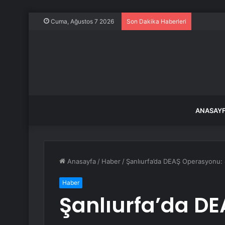
Kadın ark
Cuma, Ağustos 7 2026
Son Dakika Haberleri
ANASAY
Anasayfa
/
Haber
/
Şanlıurfa’da DEAŞ Operasyonu: 
Haber
Şanlıurfa’da D