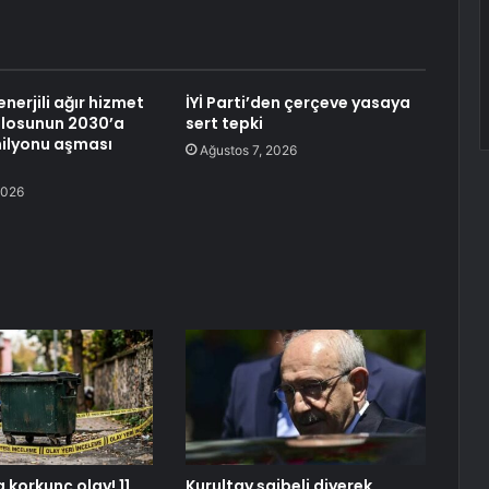
enerjili ağır hizmet
İYİ Parti’den çerçeve yasaya
ilosunun 2030’a
sert tepki
milyonu aşması
Ağustos 7, 2026
2026
 korkunç olay! 11
Kurultay şaibeli diyerek