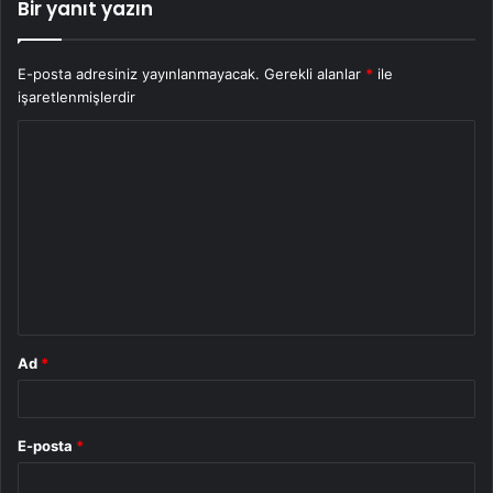
Bir yanıt yazın
E-posta adresiniz yayınlanmayacak.
Gerekli alanlar
*
ile
işaretlenmişlerdir
Y
o
r
u
m
*
Ad
*
E-posta
*