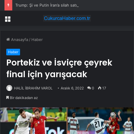
Trump: Şi ve Putin İran’a silah satmayacaklarını söyledi
Menü
Anasayfa
/
Haber
Haber
Portekiz ve İsviçre çeyrek
final için yarışacak
HALİL İBRAHİM VAROL
Aralık 6, 2022
0
17
Bir dakikadan az