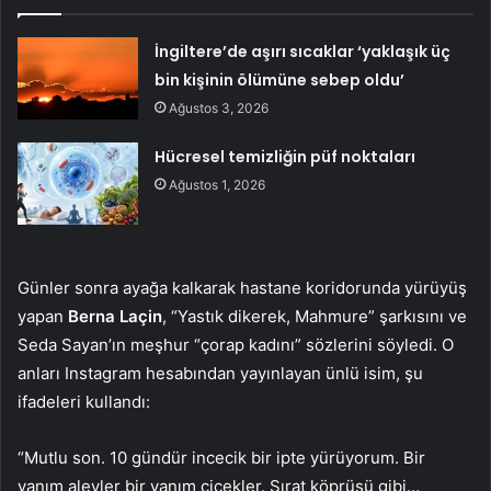
İngiltere’de aşırı sıcaklar ‘yaklaşık üç
bin kişinin ölümüne sebep oldu’
Ağustos 3, 2026
Hücresel temizliğin püf noktaları
Ağustos 1, 2026
Günler sonra ayağa kalkarak hastane koridorunda yürüyüş
yapan
Berna Laçin
, “Yastık dikerek, Mahmure” şarkısını ve
Seda Sayan’ın meşhur “çorap kadını” sözlerini söyledi. O
anları Instagram hesabından yayınlayan ünlü isim, şu
ifadeleri kullandı:
“Mutlu son. 10 gündür incecik bir ipte yürüyorum. Bir
yanım alevler bir yanım çiçekler. Sırat köprüsü gibi…