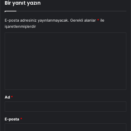
Bir yanıt yazın
E-posta adresiniz yayınlanmayacak.
Gerekli alanlar
*
ile
işaretlenmişlerdir
Y
o
r
u
m
*
Ad
*
E-posta
*