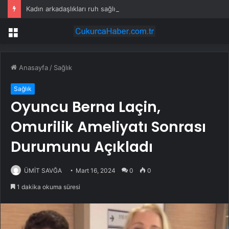
Kadın arkadaşlıkları ruh sağlığını güçlendiriyor
Menü
Anasayfa
/
Sağlık
Sağlık
Oyuncu Berna Laçin,
Omurilik Ameliyatı Sonrası
Durumunu Açıkladı
ÜMİT SAVĞA
Mart 16, 2024
0
0
1 dakika okuma süresi