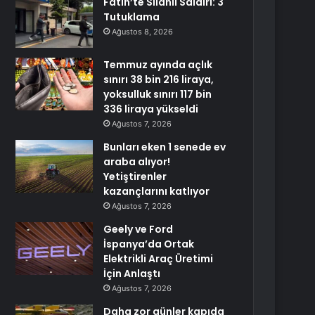
Fatih’te Silahlı Saldırı: 3
Tutuklama
Ağustos 8, 2026
Temmuz ayında açlık
sınırı 38 bin 216 liraya,
yoksulluk sınırı 117 bin
336 liraya yükseldi
Ağustos 7, 2026
Bunları eken 1 senede ev
araba alıyor!
Yetiştirenler
kazançlarını katlıyor
Ağustos 7, 2026
Geely ve Ford
İspanya’da Ortak
Elektrikli Araç Üretimi
İçin Anlaştı
Ağustos 7, 2026
Daha zor günler kapıda