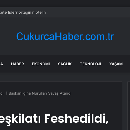
çete lideri’ ortağının oteline abone
FA
HABER
EKONOMI
SAĞLIK
TEKNOLOJI
YAŞAM
di, İl Başkanlığına Nurullah Savaş Atandı
şkilatı Feshedildi,