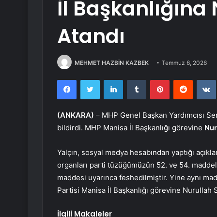
İl Başkanlığına
Atandı
MEHMET HAZBİN KAZBEK
Temmuz 6, 2026
Facebook
Twitter
LinkedIn
Tumblr
Pinterest
Reddit
(ANKARA)
– MHP Genel Başkan Yardımcısı Semih
bildirdi. MHP Manisa İl Başkanlığı görevine
Nur
Yalçın, sosyal medya hesabından yaptığı açıkla
organları parti tüzüğümüzün 52. ve 54. maddele
maddesi uyarınca feshedilmiştir. Yine aynı mad
Partisi Manisa İl Başkanlığı görevine Nurullah S
İlgili Makaleler