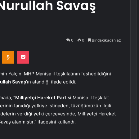
 Nurullah Savaş
0
0
Bir dakikadan az
VKontakte
Odnoklassniki
Pocket
 Yalçın, MHP Manisa il teşkilatının feshedildiğini
ullah Savaş
‘ın atandığı ifade edildi.
mada, “
Milliyetçi Hareket Partisi
Manisa il teşkilat
rinin tanıdığı yetkiye istinaden, tüzüğümüzün ilgili
delerin verdiği yetki çerçevesinde, Milliyetçi Hareket
avaş atanmıştır.” ifadesini kullandı.