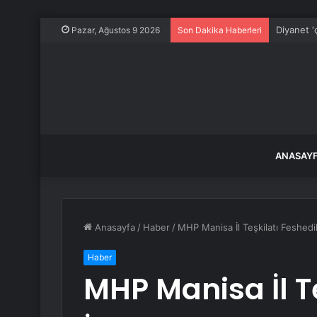
Diyanet ‘
Pazar, Ağustos 9 2026
Son Dakika Haberleri
ANASAY
Anasayfa
/
Haber
/
MHP Manisa İl Teşkilatı Feshedil
Haber
MHP Manisa İl Te