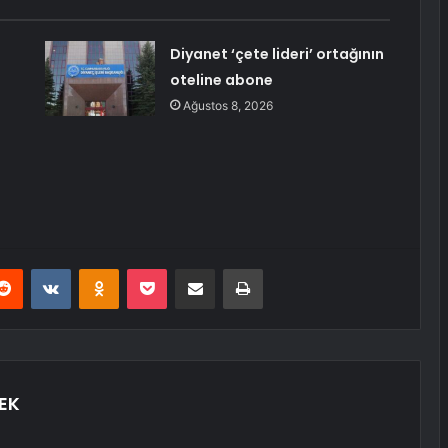
Diyanet ‘çete lideri’ ortağının
oteline abone
Ağustos 8, 2026
erest
Reddit
VKontakte
Odnoklassniki
Pocket
E-Posta ile paylaş
Yazdır
EK