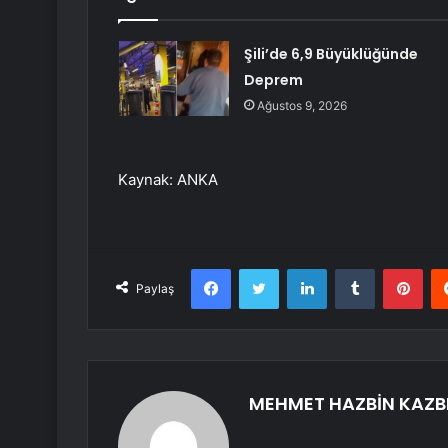
Şili’de 6,9 Büyüklüğünde
Deprem
Ağustos 9, 2026
Kaynak: ANKA
Facebook
Twitter
LinkedIn
Tumblr
Pint
Paylaş
MEHMET HAZBİN KAZB