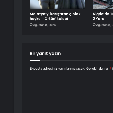
Malatya’yı karıştıran çıplak
Niğde’de Tr
heykel! ‘Örtün’ talebi
2 Yaralı
Ağustos 8, 2026
Ağustos 8, 
Bir yanıt yazın
E-posta adresiniz yayınlanmayacak.
Gerekli alanlar
*
i
Y
o
r
u
m