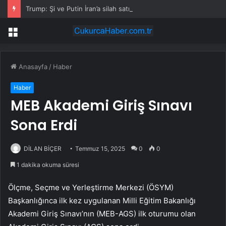
Trump: Şi ve Putin İran’a silah satmayacaklarını söyledi
Menü
Anasayfa
/
Haber
Haber
MEB Akademi Giriş Sınavı
Sona Erdi
DİLAN BİÇER
Temmuz 15, 2025
0
0
1 dakika okuma süresi
Ölçme, Seçme ve Yerleştirme Merkezi (ÖSYM)
Başkanlığınca ilk kez uygulanan Milli Eğitim Bakanlığı
Akademi Giriş Sınavı’nın (MEB-AGS) ilk oturumu olan