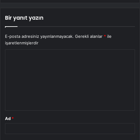
Bir yanıt yazın
E-posta adresiniz yayınlanmayacak.
Gerekli alanlar
*
ile
işaretlenmişlerdir
Y
o
r
u
m
*
Ad
*