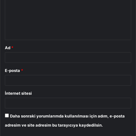
r
u
m
*
Ad
*
E-posta
*
İnternet sitesi
Daha sonraki yorumlarımda kullanılması için adım, e-posta
adresim ve site adresim bu tarayıcıya kaydedilsin.