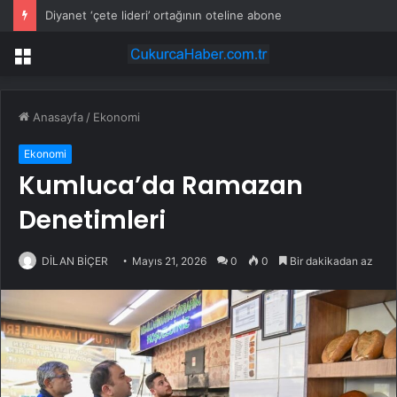
Diyanet ‘çete lideri’ ortağının oteline abone
Menü
Anasayfa
/
Ekonomi
Ekonomi
Kumluca’da Ramazan
Denetimleri
DİLAN BİÇER
Mayıs 21, 2026
0
0
Bir dakikadan az