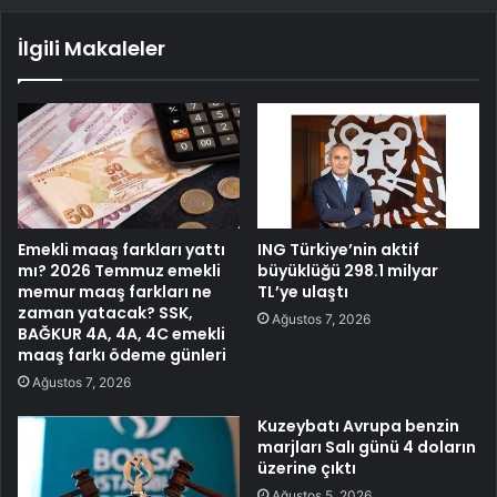
İlgili Makaleler
Emekli maaş farkları yattı
ING Türkiye’nin aktif
mı? 2026 Temmuz emekli
büyüklüğü 298.1 milyar
memur maaş farkları ne
TL’ye ulaştı
zaman yatacak? SSK,
Ağustos 7, 2026
BAĞKUR 4A, 4A, 4C emekli
maaş farkı ödeme günleri
Ağustos 7, 2026
Kuzeybatı Avrupa benzin
marjları Salı günü 4 doların
üzerine çıktı
Ağustos 5, 2026