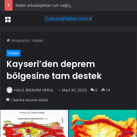
Kadın arkadaşlıkları ruh sağlığını güçlendiriyor
Menü
Anasayfa
/
Haber
Haber
Kayseri’den deprem
bölgesine tam destek
HALİL İBRAHİM VAROL
Mart 30, 2023
0
14
1 dakika okuma süresi