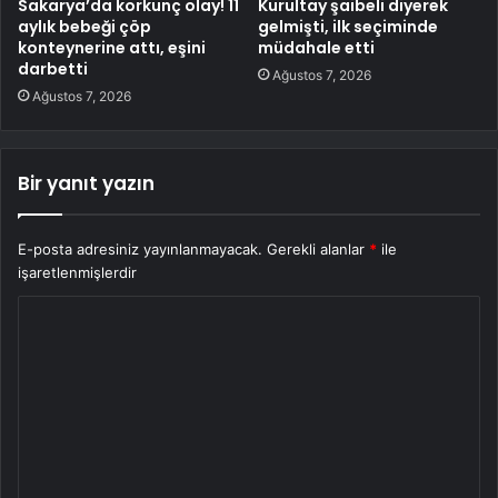
Sakarya’da korkunç olay! 11
Kurultay şaibeli diyerek
aylık bebeği çöp
gelmişti, ilk seçiminde
konteynerine attı, eşini
müdahale etti
darbetti
Ağustos 7, 2026
Ağustos 7, 2026
Bir yanıt yazın
E-posta adresiniz yayınlanmayacak.
Gerekli alanlar
*
ile
işaretlenmişlerdir
Y
o
r
u
m
*