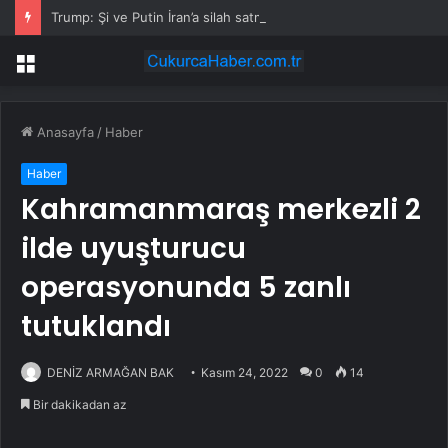
Trump: Şi ve Putin İran’a silah satmayacaklarını söyledi
Menü
Anasayfa
/
Haber
Haber
Kahramanmaraş merkezli 2
ilde uyuşturucu
operasyonunda 5 zanlı
tutuklandı
DENİZ ARMAĞAN BAK
Kasım 24, 2022
0
14
Bir dakikadan az