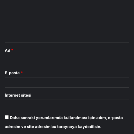
r
u
m
*
Ad
*
E-posta
*
İnternet sitesi
Daha sonraki yorumlarımda kullanılması için adım, e-posta
adresim ve site adresim bu tarayıcıya kaydedilsin.