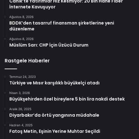
Canik’te Yatırımlar Hız Kesmiyor: 20 Bin Hane Fiber
İnternete Kavuşuyor
Ağustos 8, 2026
BDDK’den tasarruf finansman şirketlerine yeni
düzenleme
Ağustos 8, 2026
Müslüm Sarı: CHP İçin Üzücü Durum
Rastgele Haberler
Temmuz 24, 2023
Türkiye ve Mısır karşılıklı büyükelçi atadı
Nisan 3, 2026
Büyükşehirden özel bireylere 5 bin lira nakdi destek
Aralık 26, 2025
Diyarbakır’da örtü yangınına müdahale
Haziran 4, 2025
Fatoş Metin, Eşinin Yerine Muhtar Seçildi