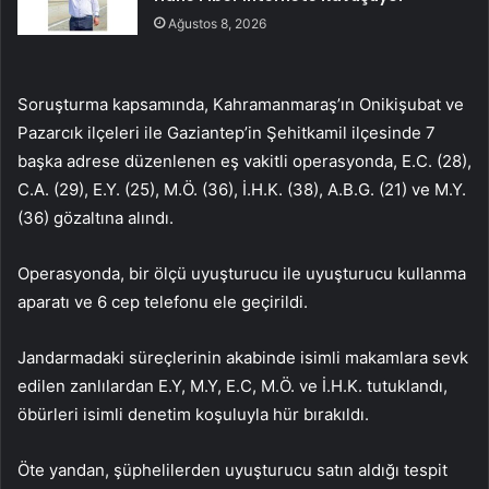
Ağustos 8, 2026
Soruşturma kapsamında, Kahramanmaraş’ın Onikişubat ve
Pazarcık ilçeleri ile Gaziantep’in Şehitkamil ilçesinde 7
başka adrese düzenlenen eş vakitli operasyonda, E.C. (28),
C.A. (29), E.Y. (25), M.Ö. (36), İ.H.K. (38), A.B.G. (21) ve M.Y.
(36) gözaltına alındı.
Operasyonda, bir ölçü uyuşturucu ile uyuşturucu kullanma
aparatı ve 6 cep telefonu ele geçirildi.
Jandarmadaki süreçlerinin akabinde isimli makamlara sevk
edilen zanlılardan E.Y, M.Y, E.C, M.Ö. ve İ.H.K. tutuklandı,
öbürleri isimli denetim koşuluyla hür bırakıldı.
Öte yandan, şüphelilerden uyuşturucu satın aldığı tespit