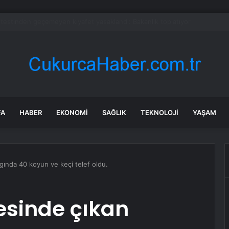
adaşlıkları ruh sağlığını güçlendiriyor
FA
HABER
EKONOMI
SAĞLIK
TEKNOLOJI
YAŞAM
ngında 40 koyun ve keçi telef oldu.
çesinde çıkan