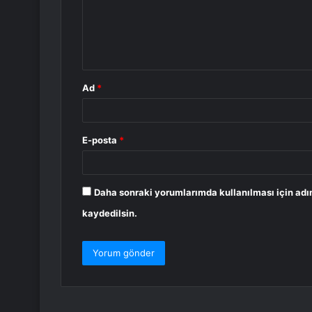
u
m
*
Ad
*
E-posta
*
Daha sonraki yorumlarımda kullanılması için adı
kaydedilsin.