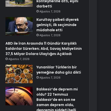
konteynerine attı, eşini
darbetti
Ağustos 7, 2026
Kurultay şaibeli diyerek
gelmişti, ilk seçiminde
müdahale etti
Ağustos 7, 2026
ABD ile İran Arasında 11 Gündür Karşılıklı
Saldırılar Sürerken; Abd, Savaş Maliyetinin
37,5 Milyar Dolara Ulaştığını Açıkladı
Ağustos 7, 2026
Yunanlılar Türklerin bir
yemeğine daha göz dikti
Ağustos 7, 2026
Balıkesir’de deprem mi
oldu? 22 Temmuz
Balıkesir’de en son ne
zaman deprem oldu,
depremin şiddeti belli