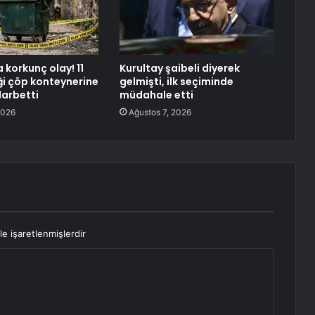
 korkunç olay! 11
Kurultay şaibeli diyerek
ği çöp konteynerine
gelmişti, ilk seçiminde
 darbetti
müdahale etti
2026
Ağustos 7, 2026
le işaretlenmişlerdir