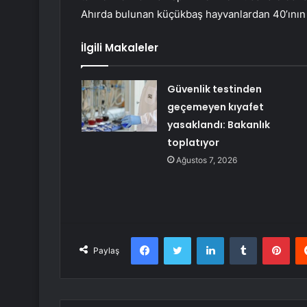
Ahırda bulunan küçükbaş hayvanlardan 40’ının 
İlgili Makaleler
Güvenlik testinden
geçemeyen kıyafet
yasaklandı: Bakanlık
toplatıyor
Ağustos 7, 2026
Facebook
Twitter
LinkedIn
Tumblr
Pint
Paylaş