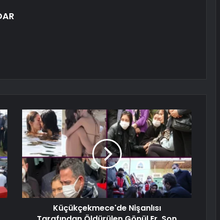
DAR
Küçükçekmece'de Nişanlısı
Tarafından Öldürülen Gönül Er, Son