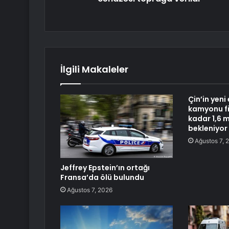
İlgili Makaleler
Çin’in yeni 
kamyonu f
kadar 1,6 
bekleniyor
Ağustos 7, 
Jeffrey Epstein’ın ortağı
Fransa’da ölü bulundu
Ağustos 7, 2026