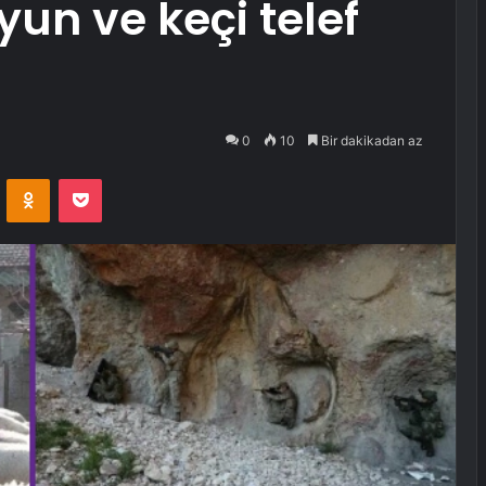
un ve keçi telef
0
10
Bir dakikadan az
VKontakte
Odnoklassniki
Pocket