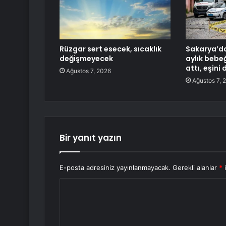
Rüzgar sert esecek, sıcaklık
Sakarya’da
değişmeyecek
aylık bebe
attı, eşini
Ağustos 7, 2026
Ağustos 7, 
Bir yanıt yazın
E-posta adresiniz yayınlanmayacak.
Gerekli alanlar
*
i
Y
o
r