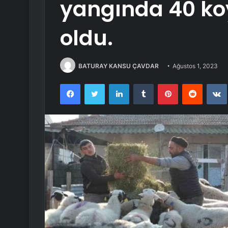
yangında 40 koy
oldu.
BATURAY KANSU ÇAVDAR
Ağustos 1, 2023
Facebook
Twitter
LinkedIn
Tumblr
Pinterest
Reddit