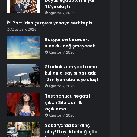
büyüklüğü 298.1 milyar
TL’ye ulaştı
Ağustos 7, 2026
İYİ Parti’den çerçeve yasaya sert tepki
Ağustos 7, 2026
Rüzgar sert esecek,
sıcaklık değişmeyecek
Ağustos 7, 2026
Starlink zam yaptı ama
kullanıcı sayısı patladı:
12 milyon aboneye ulaştı
Ağustos 7, 2026
Test sonucu negatif
çıkan Sıla’dan ilk
açıklama
Ağustos 7, 2026
Sakarya’da korkunç
olay! 11 aylık bebeği çöp