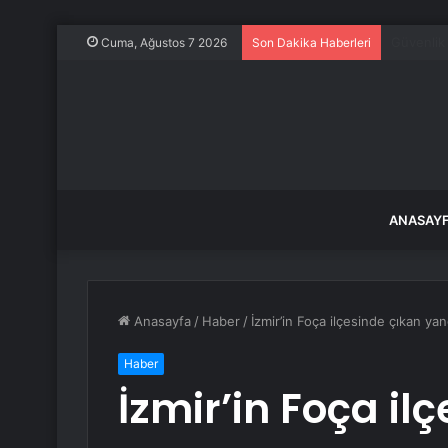
Kadın ark
Cuma, Ağustos 7 2026
Son Dakika Haberleri
ANASAY
Anasayfa
/
Haber
/
İzmir’in Foça ilçesinde çıkan ya
Haber
İzmir’in Foça il