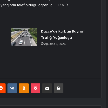
yangında telef olduğu öğrenildi. – İZMİR
Düzce’de Kurban Bayramı
Trafiği Yoğunlaştı
Ağustos 7, 2026
erest
Reddit
VKontakte
Odnoklassniki
Pocket
E-Posta ile paylaş
Yazdır