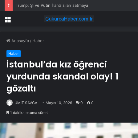
Trump: Şi ve Putin İran’a silah satmayacaklarını söyledi
Menü
Anasayfa
/
Haber
Haber
İstanbul’da kız öğrenci
yurdunda skandal olay! 1
gözaltı
ÜMİT SAVĞA
Mayıs 10, 2026
0
0
1 dakika okuma süresi