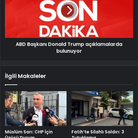
ABD Başkanı Donald Trump açıklamalarda
bulunuyor
İlgili Makaleler
Müslüm Sarı: CHP İçin
Fatih’te Silahlı Saldırı: 3
Üzücü Durum
Tutuklama