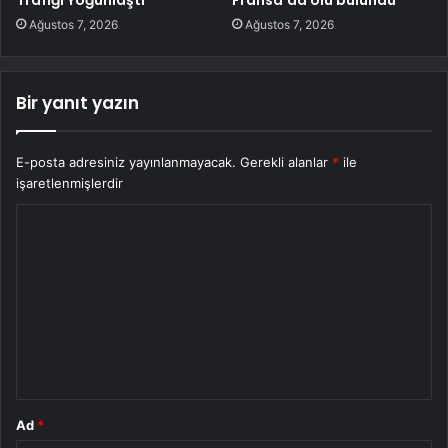
Trafiği Yoğunlaştı
Fransa’da ölü bulundu
Ağustos 7, 2026
Ağustos 7, 2026
Bir yanıt yazın
E-posta adresiniz yayınlanmayacak.
Gerekli alanlar
*
ile
işaretlenmişlerdir
Y
o
r
u
m
*
Ad
*