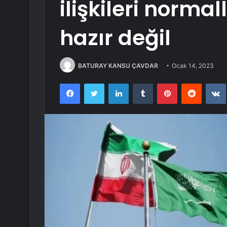
ilişkileri norma
hazır değil
BATURAY KANSU ÇAVDAR
Ocak 14, 2023
Facebook
Twitter
LinkedIn
Tumblr
Pinterest
Reddit