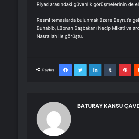
Riyad arasındaki güvenlik görüşmelerinin de ele
Resmi temaslarda bulunmak üzere Beyrut’a gel
Buhabib, Lübnan Başbakanı Necip Mikati ve ar
Nasrallah ile görüştü.
Facebook
Twitter
LinkedIn
Tumblr
Pint
Paylaş
BATURAY KANSU ÇAV