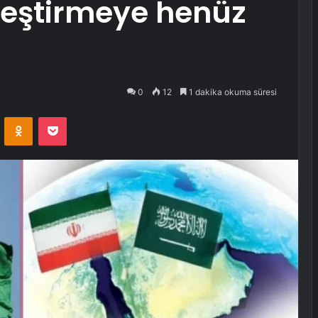
lleştirmeye henüz
0
12
1 dakika okuma süresi
VKontakte
Odnoklassniki
Pocket