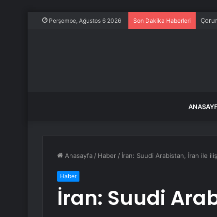
Çorum
Perşembe, Ağustos 6 2026
Son Dakika Haberleri
ANASAY
Anasayfa
/
Haber
/
İran: Suudi Arabistan, İran ile i
Haber
İran: Suudi Arab