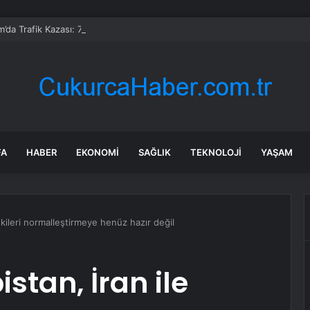
’da Trafik Kazası: 7 Yaralı
FA
HABER
EKONOMI
SAĞLIK
TEKNOLOJI
YAŞAM
lişkileri normalleştirmeye henüz hazır değil
istan, İran ile