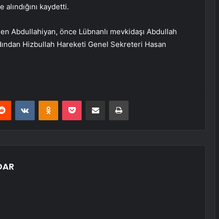
 alındığını kaydetti.
en Abdullahiyan, önce Lübnanlı mevkidaşı Abdullah
dından Hizbullah Hareketi Genel Sekreteri Hasan
erest
Reddit
VKontakte
Odnoklassniki
Pocket
E-Posta ile paylaş
Yazdır
DAR