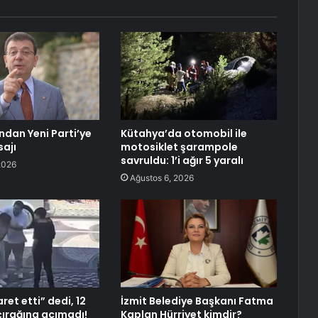
dan Yeni Parti’ye
Kütahya’da otomobil ile
ajı
motosiklet şarampole
savruldu: 1’i ağır 5 yaralı
2026
Ağustos 6, 2026
et etti” dedi, 12
İzmit Belediye Başkanı Fatma
çırağına acımadı!
Kaplan Hürriyet kimdir?