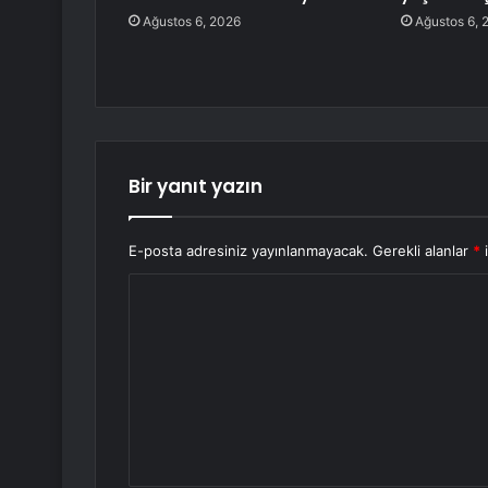
Ağustos 6, 2026
Ağustos 6, 
Bir yanıt yazın
E-posta adresiniz yayınlanmayacak.
Gerekli alanlar
*
i
Y
o
r
u
m
*