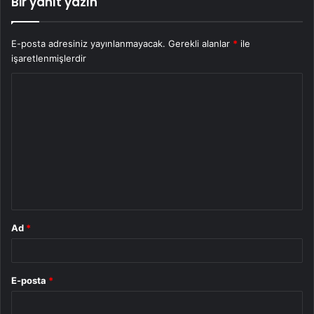
Bir yanıt yazın
E-posta adresiniz yayınlanmayacak.
Gerekli alanlar
*
ile
işaretlenmişlerdir
Y
o
r
u
m
*
Ad
*
E-posta
*