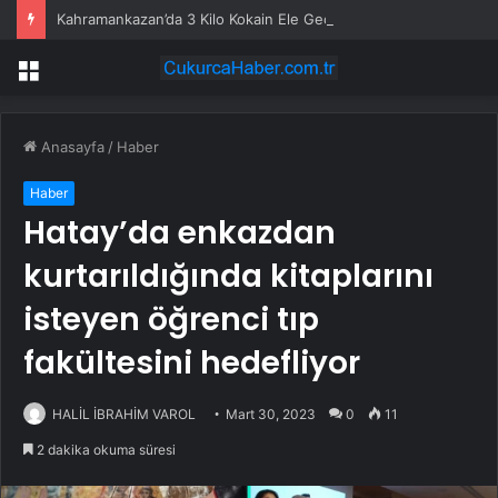
Kahramankazan’da 3 Kilo Kokain Ele Geçirildi
Menü
Anasayfa
/
Haber
Haber
Hatay’da enkazdan
kurtarıldığında kitaplarını
isteyen öğrenci tıp
fakültesini hedefliyor
HALİL İBRAHİM VAROL
Mart 30, 2023
0
11
2 dakika okuma süresi