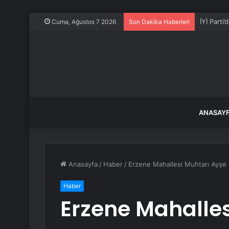
İYİ Parti
Cuma, Ağustos 7 2026
Son Dakika Haberleri
ANASAY
Anasayfa
/
Haber
/
Erzene Mahallesi Muhtarı Ayşe
Haber
Erzene Mahalles