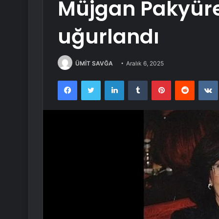
Müjgan Pakyür
uğurlandı
ÜMİT SAVĞA
Aralık 6, 2025
Facebook
Twitter
LinkedIn
Tumblr
Pinterest
Reddit