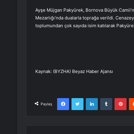
Ayşe Müjgan Pakyürek, Bornova Büyük Camii’n
Mezarlığı’nda dualarla toprağa verildi. Cenazeye
toplumundan çok sayıda isim katılarak Pakyürek
Kaynak: (BYZHA) Beyaz Haber Ajansı
Facebook
Twitter
LinkedIn
Tumblr
Pint
Paylaş