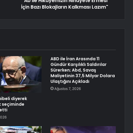
"Ab ile Hikayemizin Nihayete Ermesi
İçin Bazı Blokajların Kalkması Lazım"
ABD ile İran Arasında 11
Gündür Karşılıklı Saldırılar
Sürerken; Abd, Savaş
Maliyetinin 37,5 Milyar Dolara
Ulaştığını Açıkladı
Ağustos 7, 2026
ibeli diyerek
lk seçiminde
etti
2026