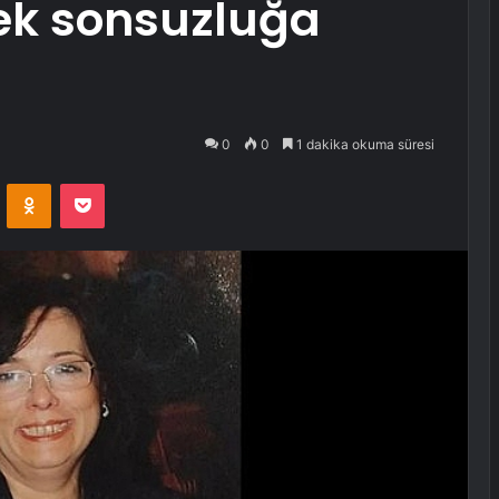
ek sonsuzluğa
0
0
1 dakika okuma süresi
VKontakte
Odnoklassniki
Pocket