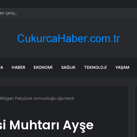
’den çerçeve yasaya sert tepki
FA
HABER
EKONOMI
SAĞLIK
TEKNOLOJI
YAŞAM
 Müjgan Pakyürek sonsuzluğa uğurlandı
i Muhtarı Ayşe