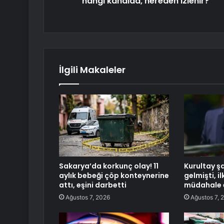
hangi kanalda, nereden izlenir?
İlgili Makaleler
Sakarya’da korkunç olay! 11
Kurultay şa
aylık bebeği çöp konteynerine
gelmişti, i
attı, eşini darbetti
müdahale 
Ağustos 7, 2026
Ağustos 7, 