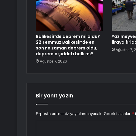
Balıkesir’de deprem mi oldu?
Yaz meyves
22 Temmuz Balıkesir’de en
liraya fırla
son ne zaman deprem oldu,
Ağustos 7, 
depremin şiddeti belli mi?
Ağustos 7, 2026
Bir yanıt yazın
E-posta adresiniz yayınlanmayacak.
Gerekli alanlar
*
i
Y
o