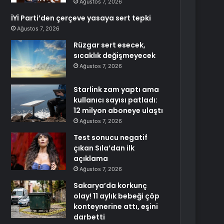
Ağustos 7, 2026
İYİ Parti’den çerçeve yasaya sert tepki
Ağustos 7, 2026
Rüzgar sert esecek,
sıcaklık değişmeyecek
Ağustos 7, 2026
Starlink zam yaptı ama
kullanıcı sayısı patladı:
12 milyon aboneye ulaştı
Ağustos 7, 2026
Test sonucu negatif
çıkan Sıla’dan ilk
açıklama
Ağustos 7, 2026
Sakarya’da korkunç
olay! 11 aylık bebeği çöp
konteynerine attı, eşini
darbetti