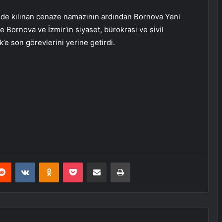
de kılınan cenaze namazının ardından Bornova Yeni
 Bornova ve İzmir’in siyaset, bürokrasi ve sivil
’e son görevlerini yerine getirdi.
erest
Reddit
VKontakte
Odnoklassniki
Pocket
E-Posta ile paylaş
Yazdır