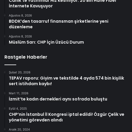
Canik’te Yatırımlar Hız Kesmiyor: 20 Bin Hane Fiber
İnternete Kavuşuyor
Ağustos 8, 2026
BDDK’den tasarruf finansman şirketlerine yeni
düzenleme
Ağustos 8, 2026
Müslüm Sarı: CHP İçin Üzücü Durum
Rastgele Haberler
Şubat 20, 2026
TEPAV raporu: Giyim ve tekstilde 4 ayda 574 bin kişilik
sert istihdam kaybı!
Mart 11, 2026
İzmit’te kadın dernekleri aynı sofrada buluştu
Eylül 4, 2025
CHP’nin İstanbul İl Kongresi iptal edildi! Özgür Çelik ve
yönetimi görevden alındı
Aralık 20, 2024