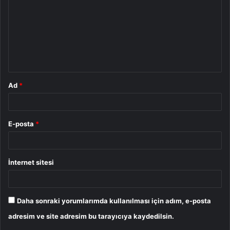
r
u
m
*
Ad
*
E-posta
*
İnternet sitesi
Daha sonraki yorumlarımda kullanılması için adım, e-posta
adresim ve site adresim bu tarayıcıya kaydedilsin.