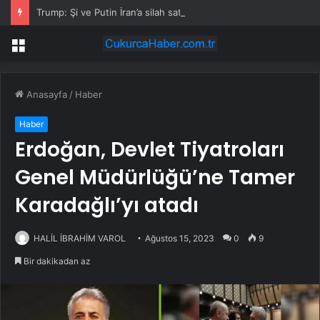
Trump: Şi ve Putin İran’a silah satmayacaklarını söyledi
Menü
Anasayfa
/
Haber
Haber
Erdoğan, Devlet Tiyatroları
Genel Müdürlüğü’ne Tamer
Karadağlı’yı atadı
HALİL İBRAHİM VAROL
Ağustos 15, 2023
0
9
Bir dakikadan az