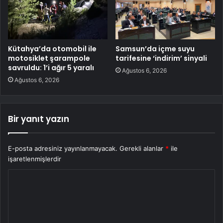
Kütahya’da otomobil ile
Samsun’da içme suyu
motosiklet şarampole
tarifesine ‘indirim’ sinyali
savruldu: 1’i ağır 5 yaralı
Ağustos 6, 2026
Ağustos 6, 2026
Bir yanıt yazın
E-posta adresiniz yayınlanmayacak.
Gerekli alanlar
*
ile
işaretlenmişlerdir
Y
o
r
u