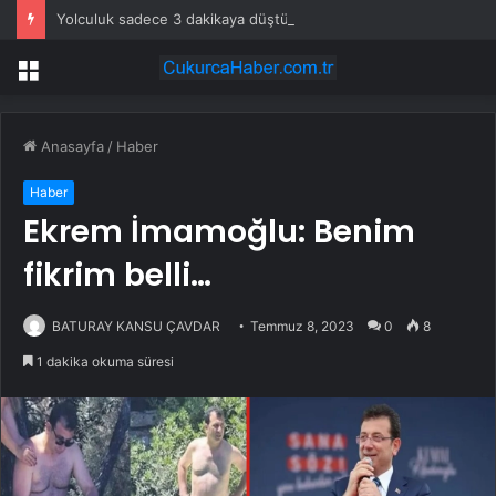
Yolculuk sadece 3 dakikaya düştü: Dev proje resmen açıldı
Menü
Anasayfa
/
Haber
Haber
Ekrem İmamoğlu: Benim
fikrim belli…
BATURAY KANSU ÇAVDAR
Temmuz 8, 2023
0
8
1 dakika okuma süresi