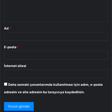
m
*
Ad
*
E-posta
*
İnternet sitesi
Daha sonraki yorumlarımda kullanılması için adım, e-posta
adresim ve site adresim bu tarayıcıya kaydedilsin.