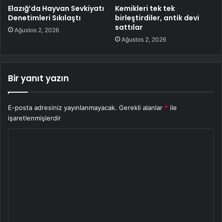
Elazığ’da Hayvan Sevkiyatı
Kemikleri tek tek
Denetimleri Sıkılaştı
birleştirdiler, antik devi
sattılar
Ağustos 2, 2026
Ağustos 2, 2026
Bir yanıt yazın
E-posta adresiniz yayınlanmayacak.
Gerekli alanlar
*
ile
işaretlenmişlerdir
Y
o
r
u
m
*