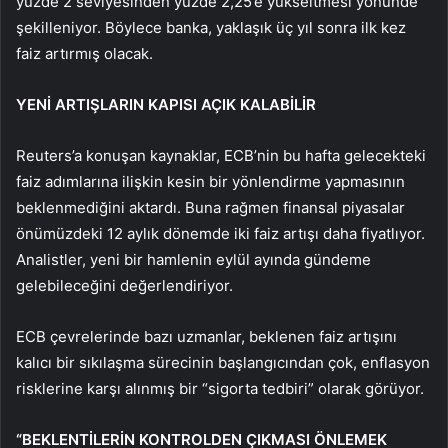
yüzde 2 seviyesinden yüzde 2,25’e yükseltmesi yönünde
şekilleniyor. Böylece banka, yaklaşık üç yıl sonra ilk kez
faiz artırmış olacak.
YENİ ARTIŞLARIN KAPISI AÇIK KALABİLİR
Reuters’a konuşan kaynaklar, ECB’nin bu hafta gelecekteki
faiz adımlarına ilişkin kesin bir yönlendirme yapmasının
beklenmediğini aktardı. Buna rağmen finansal piyasalar
önümüzdeki 12 aylık dönemde iki faiz artışı daha fiyatlıyor.
Analistler, yeni bir hamlenin eylül ayında gündeme
gelebileceğini değerlendiriyor.
ECB çevrelerinde bazı uzmanlar, beklenen faiz artışını
kalıcı bir sıkılaşma sürecinin başlangıcından çok, enflasyon
risklerine karşı alınmış bir “sigorta tedbiri” olarak görüyor.
“BEKLENTİLERİN KONTROLDEN ÇIKMASI ÖNLEMEK