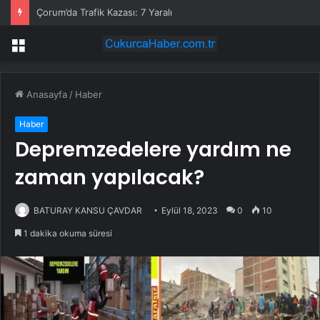
Çorum’da Trafik Kazası: 7 Yaralı
Menü
Anasayfa
/
Haber
Haber
Depremzedelere yardım ne
zaman yapılacak?
BATURAY KANSU ÇAVDAR
Eylül 18, 2023
0
10
1 dakika okuma süresi