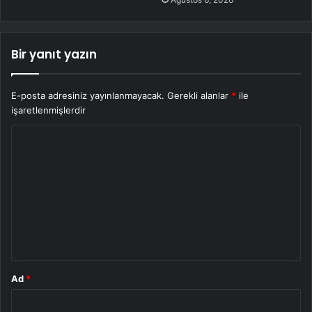
Bir yanıt yazın
E-posta adresiniz yayınlanmayacak.
Gerekli alanlar
*
ile
işaretlenmişlerdir
Y
o
r
u
m
*
Ad
*