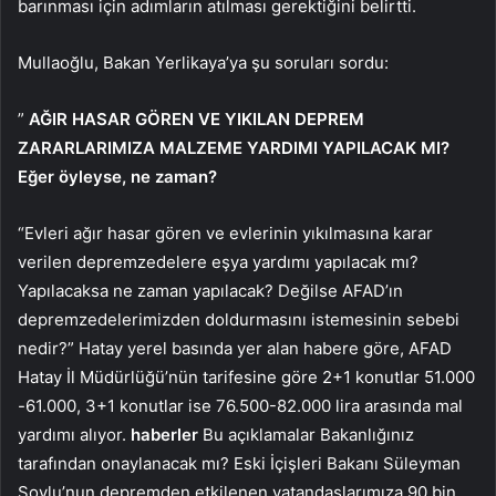
barınması için adımların atılması gerektiğini belirtti.
Mullaoğlu, Bakan Yerlikaya’ya şu soruları sordu:
”
AĞIR HASAR GÖREN VE YIKILAN DEPREM
ZARARLARIMIZA MALZEME YARDIMI YAPILACAK MI?
Eğer öyleyse, ne zaman?
“Evleri ağır hasar gören ve evlerinin yıkılmasına karar
verilen depremzedelere eşya yardımı yapılacak mı?
Yapılacaksa ne zaman yapılacak? Değilse AFAD’ın
depremzedelerimizden doldurmasını istemesinin sebebi
nedir?” Hatay yerel basında yer alan habere göre, AFAD
Hatay İl Müdürlüğü’nün tarifesine göre 2+1 konutlar 51.000
-61.000, 3+1 konutlar ise 76.500-82.000 lira arasında mal
yardımı alıyor.
haberler
Bu açıklamalar Bakanlığınız
tarafından onaylanacak mı? Eski İçişleri Bakanı Süleyman
Soylu’nun depremden etkilenen vatandaşlarımıza 90 bin