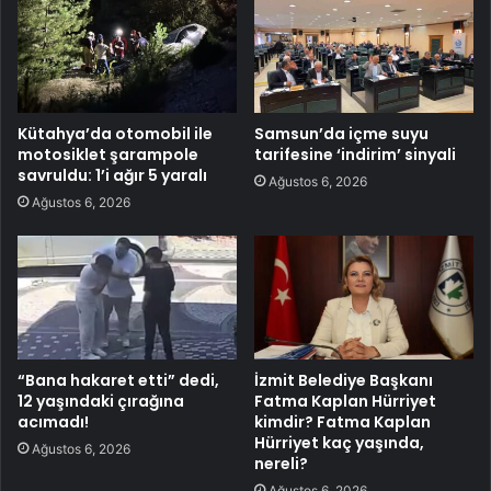
Kütahya’da otomobil ile
Samsun’da içme suyu
motosiklet şarampole
tarifesine ‘indirim’ sinyali
savruldu: 1’i ağır 5 yaralı
Ağustos 6, 2026
Ağustos 6, 2026
“Bana hakaret etti” dedi,
İzmit Belediye Başkanı
12 yaşındaki çırağına
Fatma Kaplan Hürriyet
acımadı!
kimdir? Fatma Kaplan
Hürriyet kaç yaşında,
Ağustos 6, 2026
nereli?
Ağustos 6, 2026