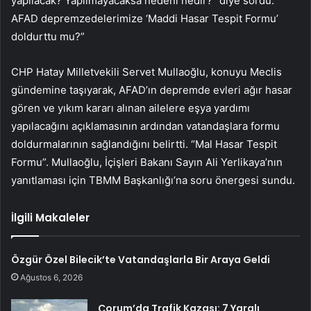
yapılacak? Yapılmayacaksa nedeni nedir?” diye sordu.
AFAD depremzedelerimize ‘Maddi Hasar Tespit Formu’
doldurttu mu?”
CHP Hatay Milletvekili Servet Mullaoğlu, konuyu Meclis
gündemine taşıyarak, AFAD’ın depremde evleri ağır hasar
gören ve yıkım kararı alınan ailelere eşya yardımı
yapılacağını açıklamasının ardından vatandaşlara formu
doldurmalarının sağlandığını belirtti. “Mal Hasar Tespit
Formu”. Mullaoğlu, İçişleri Bakanı Sayın Ali Yerlikaya’nın
yanıtlaması için TBMM Başkanlığı’na soru önergesi sundu.
İlgili Makaleler
Özgür Özel Bilecik’te Vatandaşlarla Bir Araya Geldi
Ağustos 6, 2026
Çorum’da Trafik Kazası: 7 Yaralı