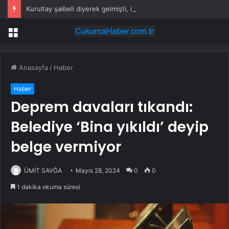
Kurultay şaibeli diyerek gelmişti, ilk seçiminde müdahale etti
Menü
Anasayfa
/
Haber
Haber
Deprem davaları tıkandı:
Belediye ‘Bina yıkıldı’ deyip
belge vermiyor
ÜMİT SAVĞA
Mayıs 28, 2024
0
0
1 dakika okuma süresi