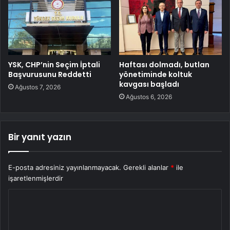
YSK, CHP’nin Seçim İptali
Haftası dolmadı, butlan
Başvurusunu Reddetti
yönetiminde koltuk
kavgası başladı
Ağustos 7, 2026
Ağustos 6, 2026
Bir yanıt yazın
E-posta adresiniz yayınlanmayacak.
Gerekli alanlar
*
ile
işaretlenmişlerdir
Y
o
r