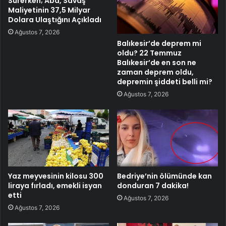
Sürerken; Abd, Savaş
Maliyetinin 37,5 Milyar
Dolara Ulaştığını Açıkladı
Ağustos 7, 2026
Balıkesir’de deprem mi
oldu? 22 Temmuz
Balıkesir’de en son ne
zaman deprem oldu,
depremin şiddeti belli mi?
Ağustos 7, 2026
Yaz meyvesinin kilosu 300
Bedriye’nin ölümünde kan
liraya fırladı, emekli isyan
donduran 7 dakika!
etti
Ağustos 7, 2026
Ağustos 7, 2026