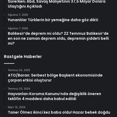
Sürerken; Abd, Savaş Maliyetinin 37,5 Milyar Dolara
Ulaştığını Açıkladı
Ağustos 7, 2026
Yunanlılar Türklerin bir yemeğine daha göz dikti
Ağustos 7, 2026
Balıkesir’de deprem mi oldu? 22 Temmuz Balıkesir’de
en son ne zaman deprem oldu, depremin şiddeti belli
mi?
Rastgele Haberler
Temmuz 20, 2025
ATO/Baran: Serbest bölge Başkent ekonomisinde
çarpan etkisi oluşturur
Temmuz 23, 2024
Hayvanları Koruma Kanunu’nda değişiklik öneren
teklifin 4 maddesi daha kabul edildi
Mart 15, 2024
Taner Ölmez ikinci kez baba oldu! Hazar bebek doğdu