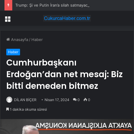
Trump: Şi ve Putin İran’a silah satmayacaklarını söyledi
Menü
Anasayfa
/
Haber
Haber
Cumhurbaşkanı
Erdoğan’dan net mesaj: Biz
bitti demeden bitmez
DİLAN BİÇER
Nisan 17, 2024
0
0
1 dakika okuma süresi