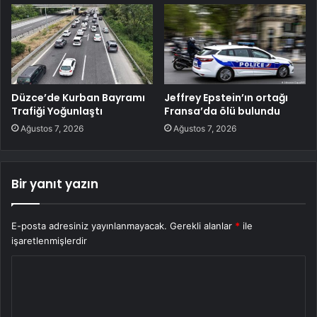
Düzce’de Kurban Bayramı
Jeffrey Epstein’ın ortağı
Trafiği Yoğunlaştı
Fransa’da ölü bulundu
Ağustos 7, 2026
Ağustos 7, 2026
Bir yanıt yazın
E-posta adresiniz yayınlanmayacak.
Gerekli alanlar
*
ile
işaretlenmişlerdir
Y
o
r