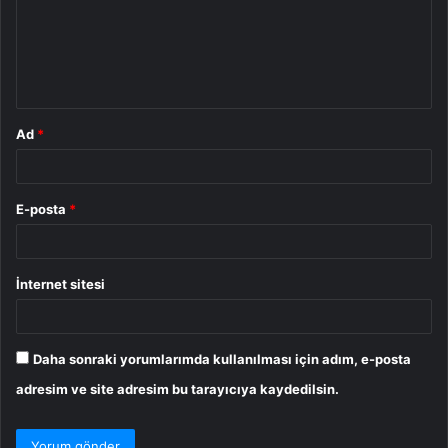
u
m
*
Ad
*
E-posta
*
İnternet sitesi
Daha sonraki yorumlarımda kullanılması için adım, e-posta
adresim ve site adresim bu tarayıcıya kaydedilsin.