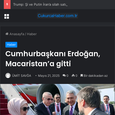
Trump: Şi ve Putin İran’a silah satmayacaklarını söyledi
Menü
Anasayfa
/
Haber
Haber
Cumhurbaşkanı Erdoğan,
Macaristan’a gitti
ÜMİT SAVĞA
Mayıs 21, 2025
0
0
Bir dakikadan az