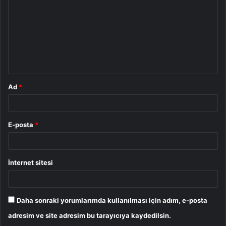
r
u
m
*
Ad
*
E-posta
*
İnternet sitesi
Daha sonraki yorumlarımda kullanılması için adım, e-posta
adresim ve site adresim bu tarayıcıya kaydedilsin.