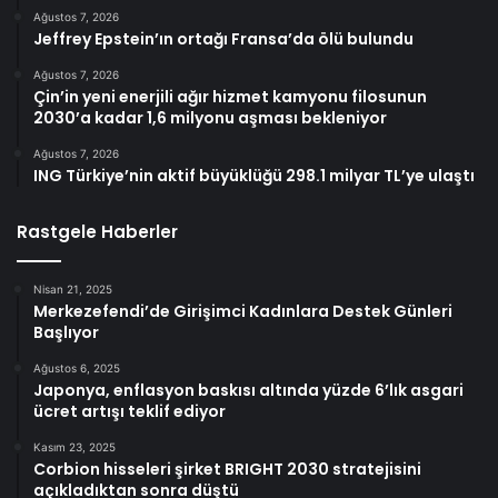
Ağustos 7, 2026
Jeffrey Epstein’ın ortağı Fransa’da ölü bulundu
Ağustos 7, 2026
Çin’in yeni enerjili ağır hizmet kamyonu filosunun
2030’a kadar 1,6 milyonu aşması bekleniyor
Ağustos 7, 2026
ING Türkiye’nin aktif büyüklüğü 298.1 milyar TL’ye ulaştı
Rastgele Haberler
Nisan 21, 2025
Merkezefendi’de Girişimci Kadınlara Destek Günleri
Başlıyor
Ağustos 6, 2025
Japonya, enflasyon baskısı altında yüzde 6’lık asgari
ücret artışı teklif ediyor
Kasım 23, 2025
Corbion hisseleri şirket BRIGHT 2030 stratejisini
açıkladıktan sonra düştü