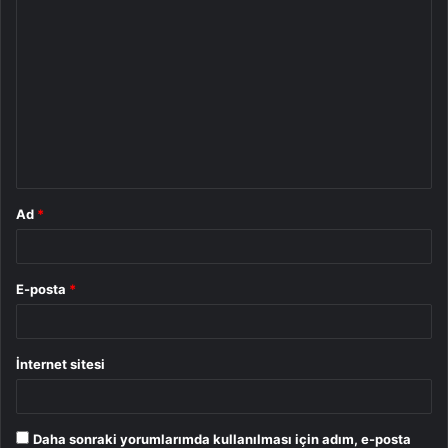
Y
o
r
u
m
*
Ad
*
E-posta
*
İnternet sitesi
Daha sonraki yorumlarımda kullanılması için adım, e-posta