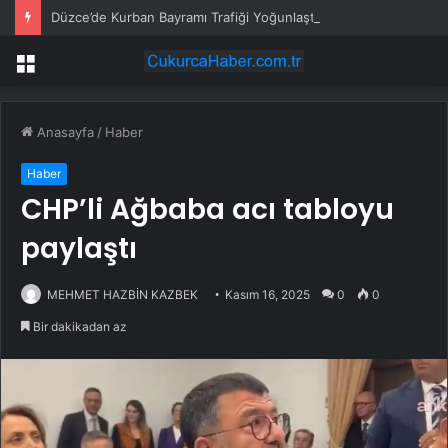
Düzce’de Kurban Bayramı Trafiği Yoğunlaştı
Menü
Anasayfa
/
Haber
Haber
CHP’li Ağbaba acı tabloyu
paylaştı
MEHMET HAZBİN KAZBEK
Kasım 16, 2025
0
0
Bir dakikadan az