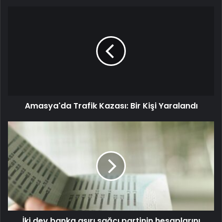
Amasya'da Trafik Kazası: Bir Kişi Yaralandı
İki dev banka aşırı sağcı partinin hesaplarını