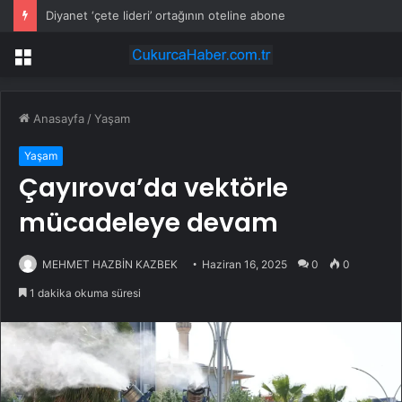
Diyanet ‘çete lideri’ ortağının oteline abone
Menü
Anasayfa
/
Yaşam
Yaşam
Çayırova’da vektörle
mücadeleye devam
MEHMET HAZBİN KAZBEK
Haziran 16, 2025
0
0
1 dakika okuma süresi