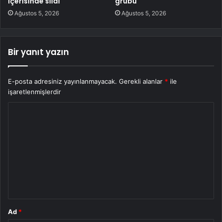
içerisinde sildi
grubu
Ağustos 5, 2026
Ağustos 5, 2026
Bir yanıt yazın
E-posta adresiniz yayınlanmayacak.
Gerekli alanlar
*
ile
işaretlenmişlerdir
Y
o
r
u
m
*
Ad
*