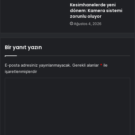
Kesimhanelerde yeni
dönem: Kamera sistemi
zorunlu oluyor
Ağustos 4, 2026
Bir yanıt yazın
E-posta adresiniz yayınlanmayacak.
Gerekli alanlar
*
ile
işaretlenmişlerdir
Y
o
r
u
m
*