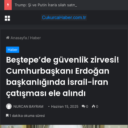
Trump: Şi ve Putin İran’a silah satmayacaklarını söyledi
Menü
Anasayfa
/
Haber
Haber
Beştepe’de güvenlik zirvesi!
Cumhurbaşkanı Erdoğan
başkanlığında İsrail-İran
çatışması ele alındı
NURCAN BAYRAM
Haziran 15, 2025
0
0
1 dakika okuma süresi