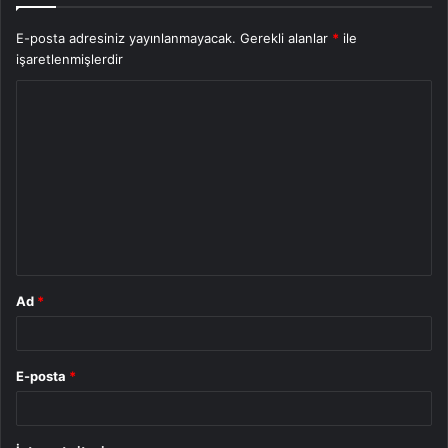
E-posta adresiniz yayınlanmayacak.
Gerekli alanlar
*
ile
işaretlenmişlerdir
Y
o
r
u
m
*
Ad
*
E-posta
*