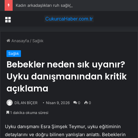
Kadın arkadaşlıkları ruh sağlığını güçlendiriyor
Menü
Anasayfa
/
Sağlık
Sağlık
Bebekler neden sık uyanır?
Uyku danışmanından kritik
açıklama
DİLAN BİÇER
Nisan 9, 2026
0
0
1 dakika okuma süresi
Uyku danışmanı Esra Şimşek Teymur, uyku eğitiminin
detaylarını ve doğru bilinen yanlışları anlattı. Bebeklerin