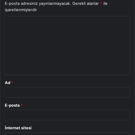
E-posta adresiniz yayınlanmayacak.
Gerekli alanlar
*
ile
işaretlenmişlerdir
Y
o
r
u
m
*
Ad
*
E-posta
*
İnternet sitesi