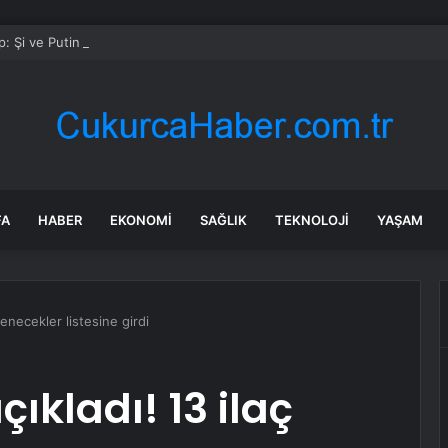
: Şi ve Putin İran’a silah satmayacaklarını söyledi
FA
HABER
EKONOMI
SAĞLIK
TEKNOLOJI
YAŞAM
denecekler listesine girdi
ıkladı! 13 ilaç