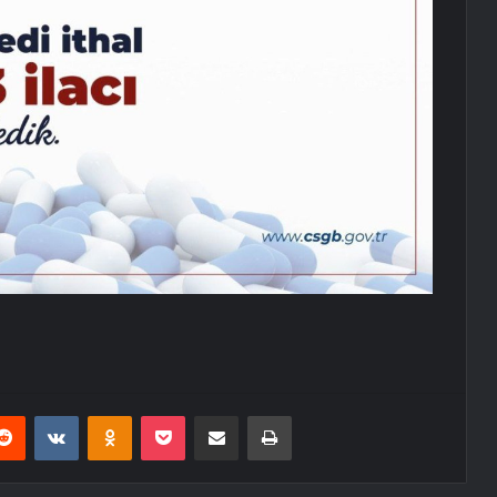
erest
Reddit
VKontakte
Odnoklassniki
Pocket
E-Posta ile paylaş
Yazdır