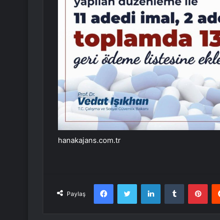
hanakajans.com.tr
Facebook
Twitter
LinkedIn
Tumblr
Pint
Paylaş