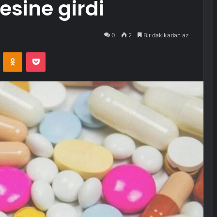
esine girdi
0
2
Bir dakikadan az
VKontakte
Odnoklassniki
Pocket