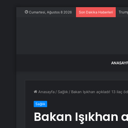
Trump
Cumartesi, Ağustos 8 2026
Son Dakika Haberleri
ANASAY
Anasayfa
/
Sağlık
/
Bakan Işıkhan açıkladı! 13 ilaç ö
Sağlık
Bakan Işıkhan aç