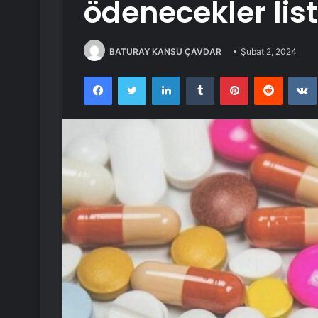
ödenecekler list
BATURAY KANSU ÇAVDAR
Şubat 2, 2024
Facebook
Twitter
LinkedIn
Tumblr
Pinterest
Reddit