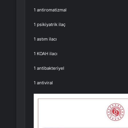
1 antiromatizmal
1 psikiyatrik ilaç
1 astım ilacı
1 KOAH ilacı
1 antibakteriyel
1 antiviral