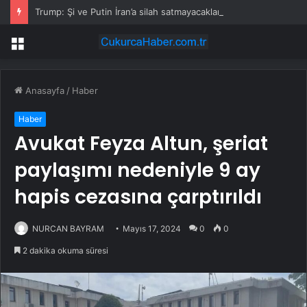
Trump: Şi ve Putin İran’a silah satmayacaklarını söyledi
Menü
Anasayfa
/
Haber
Haber
Avukat Feyza Altun, şeriat
paylaşımı nedeniyle 9 ay
hapis cezasına çarptırıldı
NURCAN BAYRAM
Mayıs 17, 2024
0
0
2 dakika okuma süresi