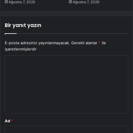
Ağustos 7, 2026
Ağustos 7, 2026
Bir yanıt yazın
E-posta adresiniz yayınlanmayacak.
Gerekli alanlar
*
ile
işaretlenmişlerdir
Y
o
r
u
m
*
Ad
*