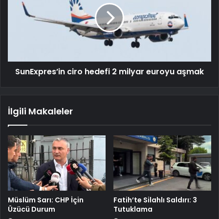
SunExpres’in ciro hedefi 2 milyar euroyu aşmak
İlgili Makaleler
Müslüm Sarı: CHP İçin
Fatih’te Silahlı Saldırı: 3
Üzücü Durum
Tutuklama