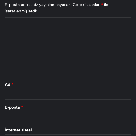
E-posta adresiniz yayınlanmayacak.
Gerekli alanlar
*
ile
işaretlenmişlerdir
Y
o
r
u
m
*
Ad
*
E-posta
*
İnternet sitesi