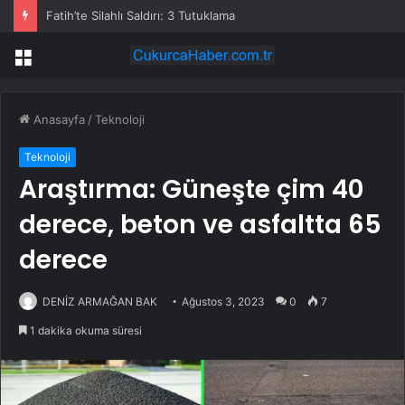
Fatih’te Silahlı Saldırı: 3 Tutuklama
Menü
Anasayfa
/
Teknoloji
Teknoloji
Araştırma: Güneşte çim 40
derece, beton ve asfaltta 65
derece
DENİZ ARMAĞAN BAK
Ağustos 3, 2023
0
7
1 dakika okuma süresi