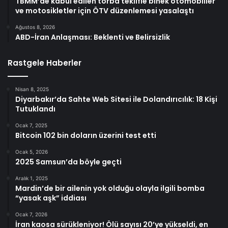
TBMM’de kabul edilen torba teklifle binek otomobiller
ve motosikletler için ÖTV düzenlemesi yasalaştı
Ağustos 8, 2026
ABD-İran Anlaşması: Beklenti ve Belirsizlik
Rastgele Haberler
Nisan 8, 2025
Diyarbakır’da Sahte Web Sitesi ile Dolandırıcılık: 18 Kişi
Tutuklandı
Ocak 7, 2025
Bitcoin 102 bin doların üzerini test etti
Ocak 5, 2026
2025 Samsun’da böyle geçti
Aralık 1, 2025
Mardin’de bir ailenin yok olduğu olayla ilgili bomba
“yasak aşk” iddiası
Ocak 7, 2026
İran kaosa sürükleniyor! Ölü sayısı 20’ye yükseldi, en