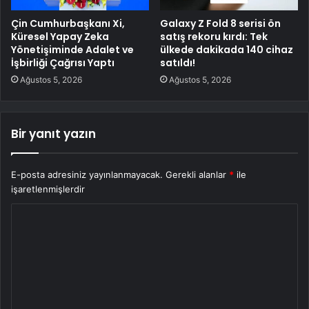
Çin Cumhurbaşkanı Xi,
Galaxy Z Fold 8 serisi ön
Küresel Yapay Zeka
satış rekoru kırdı: Tek
Yönetişiminde Adalet ve
ülkede dakikada 140 cihaz
İşbirliği Çağrısı Yaptı
satıldı!
Ağustos 5, 2026
Ağustos 5, 2026
Bir yanıt yazın
E-posta adresiniz yayınlanmayacak.
Gerekli alanlar
*
ile
işaretlenmişlerdir
Y
o
r
u
m