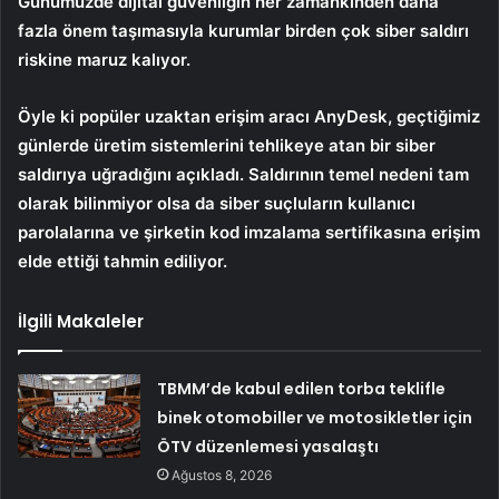
Günümüzde dijital güvenliğin her zamankinden daha
fazla önem taşımasıyla k
urumlar birden çok siber saldırı
riskine maruz kalıyor.
Öyle ki
popüler uzaktan erişim aracı AnyDesk, geçtiğimiz
günlerde üretim sistemlerini tehlikeye atan bir siber
saldırıya uğradığını açıkladı. Saldırının temel nedeni tam
olarak bilinmiyor olsa da siber suçluların kullanıcı
parolalarına ve şirketin kod imzalama sertifikasına erişim
elde ettiği tahmin ediliyor.
İlgili Makaleler
TBMM’de kabul edilen torba teklifle
binek otomobiller ve motosikletler için
ÖTV düzenlemesi yasalaştı
Ağustos 8, 2026