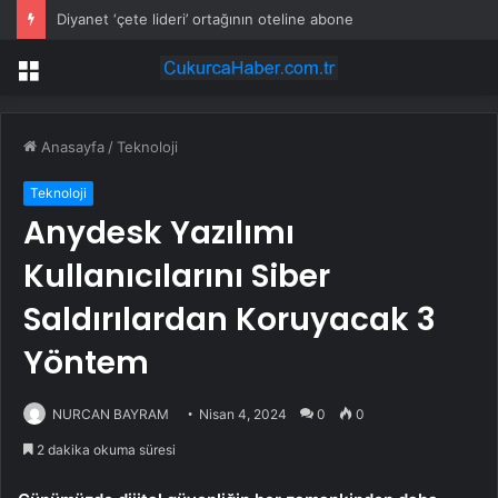
Diyanet ‘çete lideri’ ortağının oteline abone
Menü
Anasayfa
/
Teknoloji
Teknoloji
Anydesk Yazılımı
Kullanıcılarını Siber
Saldırılardan Koruyacak 3
Yöntem
NURCAN BAYRAM
Nisan 4, 2024
0
0
2 dakika okuma süresi